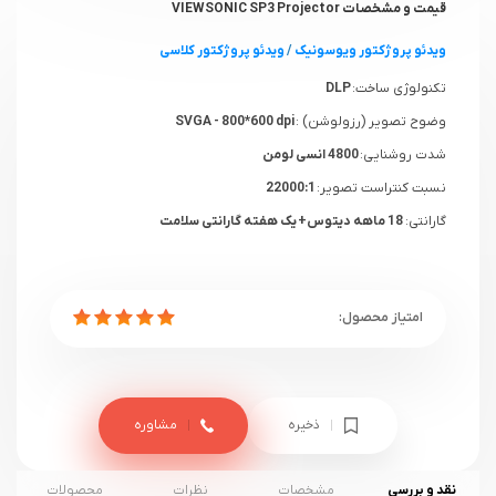
قیمت و مشخصات VIEWSONIC SP3 Projector
ویدئو پروژکتور ویوسونیک
/
و
یدئو پروژکتور کلاسی
تکنولوژی ساخت:
DLP
وضوح تصویر (رزولوشن) :
SVGA - 800*600 dpi
شدت روشنایی:
4800 انسی لومن
نسبت کنتراست تصویر:
22000:1
گارانتی:
18 ماهه دیتوس+ یک هفته گارانتی سلامت
ذخیره
مشاوره
نقد و بررسی
مشخصات
نظرات
محصولات