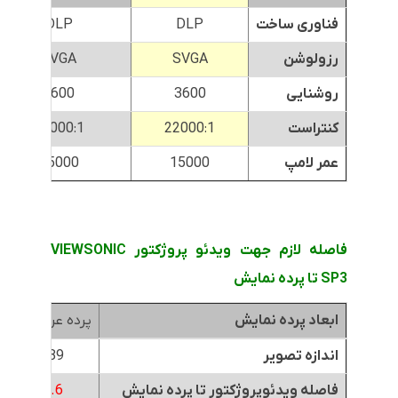
فناوری ساخت
DLP
DLP
رزولوشن
SVGA
SVGA
روشنایی
3600
3600
کنتراست
22000:1
22000:1
عمر لامپ
15000
15000
فاصله لازم جهت ویدئو پروژکتور VIEWSONIC
SP3 تا پرده نمایش
ابعاد پرده نمایش
پرده عرض 1.8متر
اندازه تصویر
89 اینچ
فاصله ویدئوپروژکتور تا پرده نمایش
4.6
متر