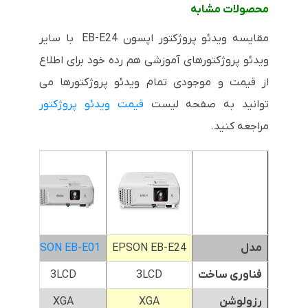
محصولات مشابه
مقایسه ویدئو پروژکتور اپسون EB-E24 با سایر
ویدئو پروژکتورهای آموزشی هم رده خود برای اطلاع
از قیمت و موجودی تمام ویدئو پروژکتورها می
توانید به صفحه لیست
قیمت ویدئو پروژکتور
مراجعه کنید.
مدل
EPSON EB-E24
EPSON EB-E01
E10
فناوری ساخت
3LCD
3LCD
رزولوشن
XGA
XGA