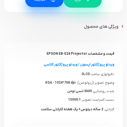
ویژگی های محصول
قیمت و مشخصات EPSON EB-E24 Projector
ویدئو پروژکتور اپسون
/
ویدئو پروژکتور کلاسی
تکنولوژی ساخت:
3LCD
وضوح تصویر (رزولوشن) :
XGA - 1024*768 dpi
شدت روشنایی:
3600 انسی لومن
نسبت کنتراست تصویر:
15000:1
2 ساله دیتوس+ یک هفته گارانتی سلامت
گارانتی: