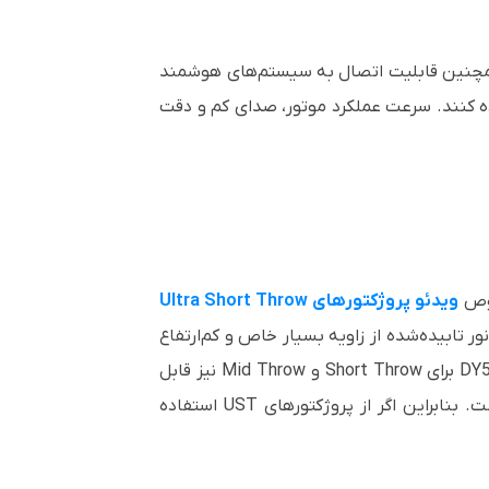
 خاموش شدن پروژکتور و همچنین قابلیت اتصال به سیستم‌های هوشمند
فاده کنند. سرعت عملکرد موتور، صدای کم و دقت
ویدئو پروژکتورهای Ultra Short Throw
دارای زاویه دریافت نوری بسیار دقیق‌تری از پایین به بالا است. به‌عبارت دیگر، DY3 فقط نور تابیده‌شده از زاویه بسیار خاص و کم‌ارتفاع
(نظیر پرژکتورهایی که نزدیک به پایه قرار می‌گیرند) را بازتاب می‌دهد و بقیه نورها را جذب می‌کند. در مقابل، پارچه DY5 برای Short Throw و Mid Throw نیز قابل
استفاده است و بازتاب گسترده‌تری دارد، اما عملکرد ALR آن در محیط‌های بسیار روشن کمی ضعیف‌تر از DY3 است. بنابراین اگر از پروژکتورهای UST استفاده