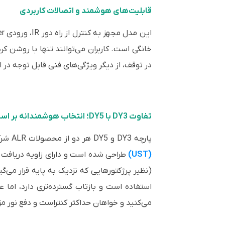
قابلیت‌های هوشمند و اتصالات کاربردی
خانگی است. کاربران می‌توانند تنها با روشن ک
در توقف، از دیگر ویژگی‌های فنی قابل توجه در
تفاوت DY3 با DY5؛ انتخاب هوشمندانه بر اساس نیاز
پارچه DY3 و DY5 هر دو از محصولات ALR شرکت Grandview هستند، اما در عملکرد تفاوت‌هایی دارند. DY3 مخصوص
(UST)
می‌کنید و خواهان حداکثر کنتراست و دفع نور مزاحم هستید، DY3 بهترین