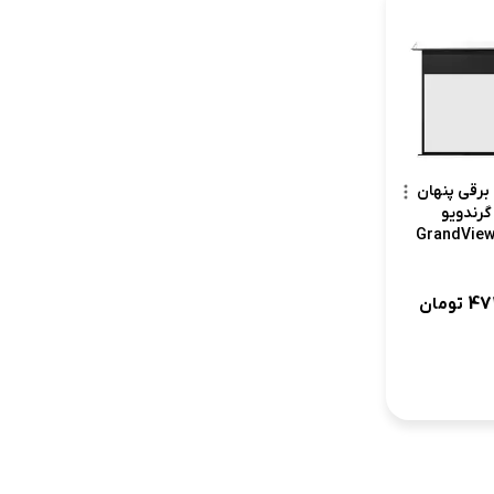
برقی پنهان
رندویو
GrandVie
GG3
47
تومان