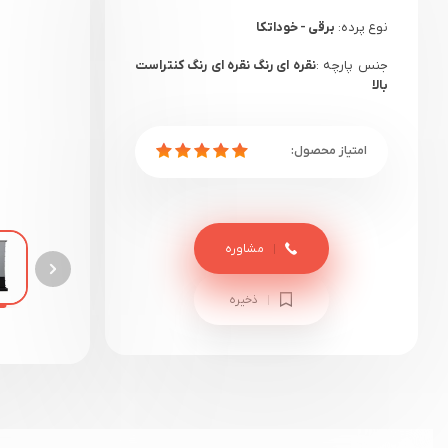
نوع پرده:
برقی - خوداتکا
جنس پارچه :
نقره ای رنگ
نقره ای رنگ کنتراست
بالا
نسبت تصویر:
16:9
گارانتی:
12 ماهه
مشاوره
ذخیره