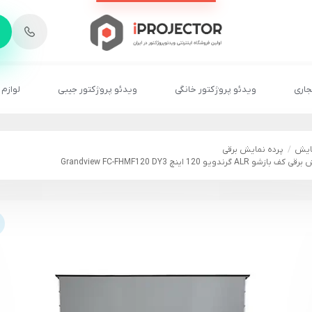
-
6
8
2
2
1
جاری
ویدئو پروژکتور خانگی
ویدئو پروژکتور جیبی
لوازم 
مایش
پرده نمایش برقی
AL گرندویو 120 اینچ Grandview FC-FHMF120 DY3