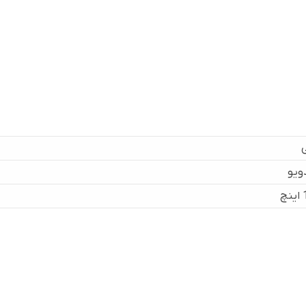
ویو
چ