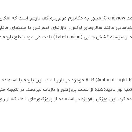
پرده FC-FHMF120 DY3 از سری Fantasy شرکت Grandview، مجهز به مکانیزم موتوریز
ضاهایی مانند سالن‌های لوکس، اتاق‌های کنفرانس یا سینمای خانگی،
پارچه DY3 یکی از بهترین گزینه‌های ALR (Ambient Light Rejection) موجود 
ند و تنها نور تابیده‌شده از سمت پروژکتور را بازتاب می‌دهد. در نتیجه ح
شفاف، با کنتراست بالا و رن