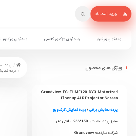
ورود | ثبت نام
ویدئو پروژکتور
ویدئو پروژکتور کلاسی
ویدئو پروژکتور ت
پرده ن
ویژگی های محصول
پرده نمایش برقی کف بازشو R
Grandview FC-FHMF120 DY3 Motorized
Floor up ALR Projector Screen
پرده نمایش برقی
/
پرده نمایش گرندویو
سایز پرده نمایش:
150*266 سانتی متر
شرکت سازنده:
Grandview