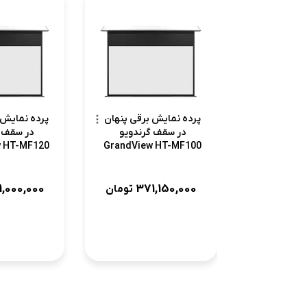
پرده نمایش برقی پنهان
پرده نمایش 
در سقف گرندویو
در سقف گ
w HT-MF120
GrandView HT-MF100
 AACW
GG3 AACW
1,000,000
371,150,000
تومان