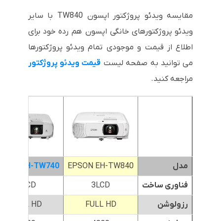
مقایسه ویدئو پروژکتور اپسون TW840 با سایر
ویدئو پروژکتورهای خانگی اپسون هم رده خود برای
اطلاع از قیمت و موجودی تمام ویدئو پروژکتورها
می توانید به صفحه لیست
قیمت ویدئو پروژکتور
مراجعه کنید.
مدل
EPSON EH-TW840
PSON EH-TW740
فناوری ساخت
3LCD
3LCD
رزولوشن
FULL HD
FULL HD