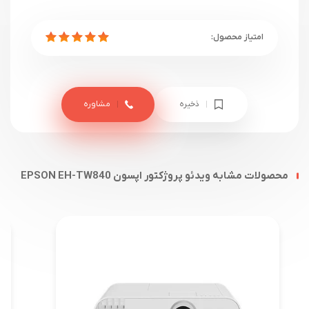
ذخیره
مشاوره
محصولات مشابه ویدئو پروژکتور اپسون EPSON EH-TW840