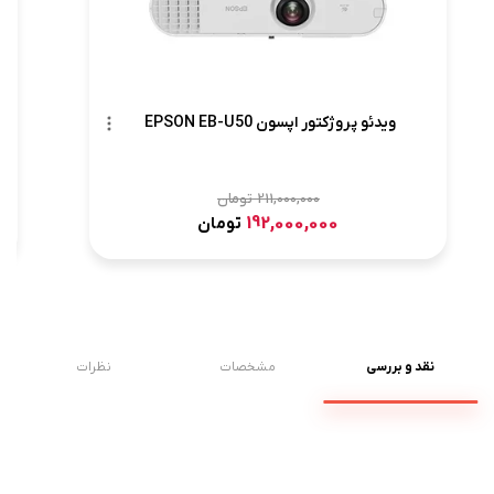
ویدئو پروژکتور اپسون EPSON EB-U50
211,000,000
تومان
192,000,000
تومان
نقد و بررسی
مشخصات
نظرات