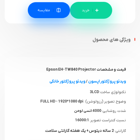
مقایسه
ویژگی های محصول
قیمت و مشخصات Epson EH-TW840 Projector
ویدئو پروژکتور اپسون
/
ویدئو پروژکتور خانگی
تکنولوژی ساخت:
3LCD
وضوح تصویر (رزولوشن) :
FULL HD - 1920*1080 dpi
شدت روشنایی:
4000 انسی لومن
نسبت کنتراست تصویر:
16000:1
2 ساله دیتوس+ یک هفته گارانتی سلامت
گارانتی: