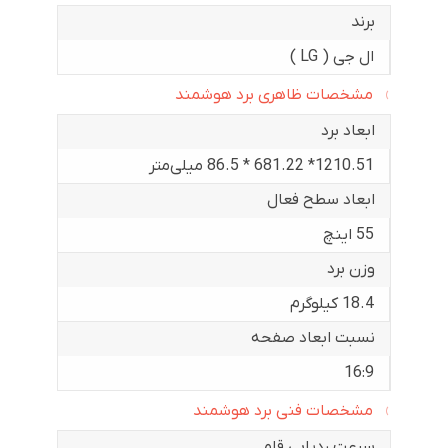
برند
ال جی ( LG )
مشخصات ظاهری برد هوشمند
ابعاد برد
1210.51* 681.22 * 86.5 میلی‌متر
ابعاد سطح فعال
55 اینچ
وزن برد
18.4 کیلوگرم
نسبت ابعاد صفحه
16:9
مشخصات فنی برد هوشمند
سرعت ردیابی قلم