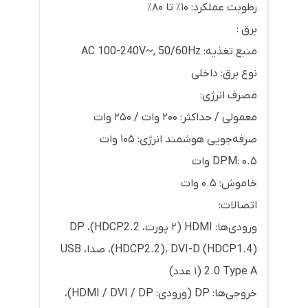
رطوبت عملکرد: ۱۰٪ تا ۸۰٪
برق :
منبع تغذیه: AC 100-240V~, 50/60Hz
نوع برق: داخلی
مصرف انرژی:
معمولی / حداکثر: ۲۰۰ وات / ۲۵۰ وات
صرفه‌جویی هوشمند انرژی: ۱۰۵ وات
DPM: ۰.۵ وات
خاموش: ۰.۵ وات
اتصالات:
ورودی‌ها: HDMI (۲ پورت، HDCP2.2)، DP
(HDCP2.2)، DVI-D (HDCP1.4)، صدا، USB
2.0 Type A (۱ عدد)
خروجی‌ها: DP (ورودی: HDMI / DVI / DP)،