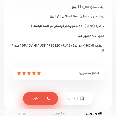
ابعاد سطح فعال:
55 اینچ
روشنایی (معمولی):
۵۰۰ کاندلا بر متر مربع
حاشیه (Bezel):
۰.۴۴ میلی‌متر (یکسان در همه طرف‌ها)
عمق:
۸۶.۵ میلی‌متر
رابط‌ها:
HDMI (۲ پورت) / DP / DVI-D / USB / RS232C / RJ45 / صدا /
IR
کالیبراسیون هوشمند
ذخیره
مشاوره
نقد و بررسی
مشخصات
نظرات