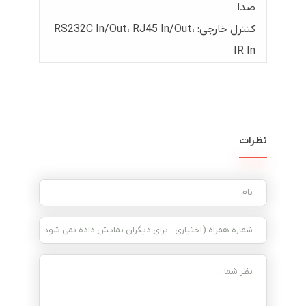
صدا
کنترل خارجی: RS232C In/Out، RJ45 In/Out،
IR In
نظرات