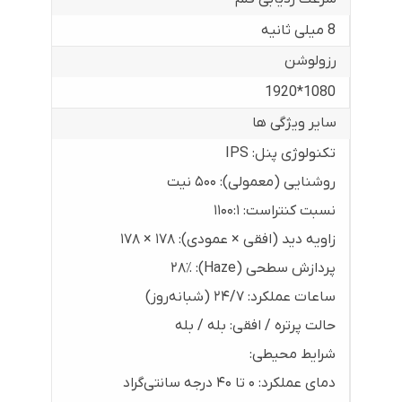
8 میلی ثانیه
رزولوشن
1080*1920
سایر ویژگی ها
تکنولوژی پنل: IPS
روشنایی (معمولی): ۵۰۰ نیت
نسبت کنتراست: ۱۱۰۰:۱
زاویه دید (افقی × عمودی): ۱۷۸ × ۱۷۸
پردازش سطحی (Haze): ۲۸٪
ساعات عملکرد: ۲۴/۷ (شبانه‌روز)
حالت پرتره / افقی: بله / بله
شرایط محیطی:
دمای عملکرد: ۰ تا ۴۰ درجه سانتی‌گراد