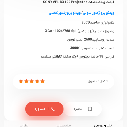
قیمت و مشخصات SONY VPL DX122 Projector
ویدئو پروژکتور سونی
/
ویدئو پروژکتور کلاسی
تکنولوژی ساخت:
3LCD
وضوح تصویر (رزولوشن) :
XGA - 1024*768 dpi
شدت روشنایی:
2600 انسی لومن
نسبت کنتراست تصویر:
3000:1
گارانتی:
18 ماهه دیتوس+ یک هفته گارانتی سلامت
ذخیره
مشاوره
نقد و بررسی
مشخصات
نظرات