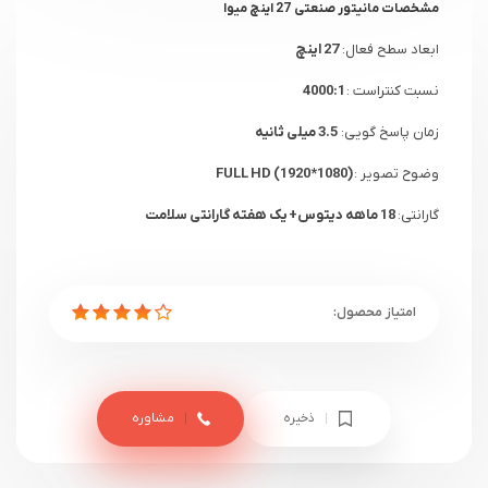
مشخصات
مانیتور صنعتی 27 اینچ میوا
ابعاد سطح فعال:
27 اینچ
نسبت کنتراست :
4000:1
زمان پاسخ گویی:
3.5 میلی ثانیه
وضوح تصویر :
FULL HD (1920*1080)
گارانتی:
18 ماهه دیتوس+ یک هفته گارانتی سلامت
ذخیره
مشاوره