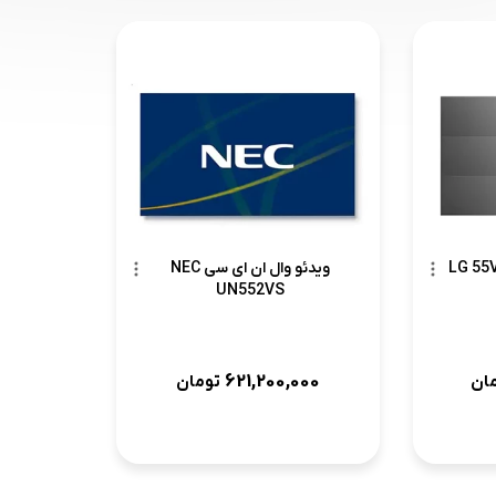
ویدئو وال ان ای سی NEC
UN552VS
621,200,000
ان
تومان