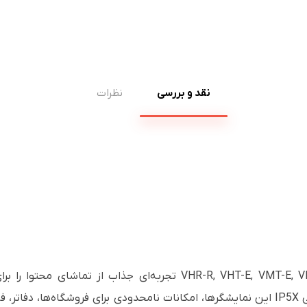
نقد و بررسی
نظرات
نمایشگرهای ویدئویی سامسونگ سری VHR-R, VHT-E, VMT-E, VMT-U تجربه
فوق‌العاده باریک، قابلیت کارکرد مداوم و گواهی IP5X این نمایشگرها، امکانات نامحدودی برا