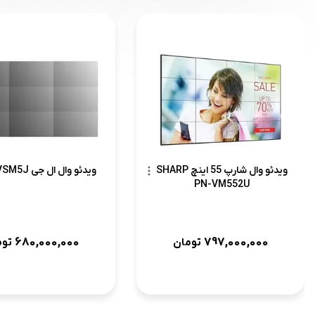
ویدئو وال شارپ 55 اینچ SHARP
ویدئو وال ال جی LG 55VSM5J
PN-VM552U
680,000,000
797,000,000
تومان
توم