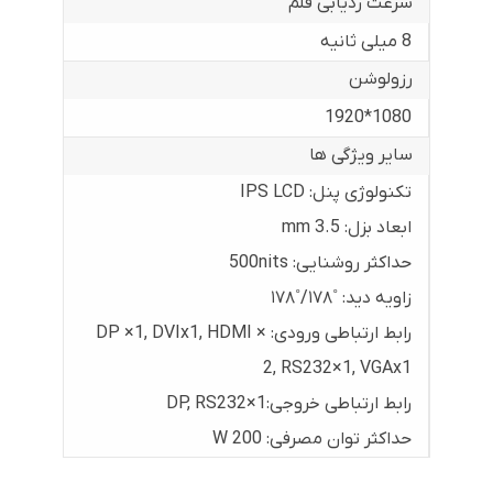
سرعت ردیابی قلم
8 میلی ثانیه
رزولوشن
1080*1920
سایر ویژگی ها
تکنولوژی پنل: IPS LCD
ابعاد بزل: 3.5 mm
حداکثر روشنایی: 500nits
زاویه دید: ˚۱۷۸/˚۱۷۸
رابط ارتباطی ورودی: DP ×1, DVIx1, HDMI ×
2, RS232×1, VGAx1
رابط ارتباطی خروجی:DP, RS232×1
حداکثر توان مصرفی: 200 W