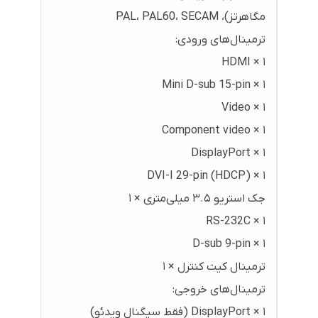
مگاهرتز)، PAL، PAL60، SECAM
ترمینال‌های ورودی:
HDMI × ۱
Mini D-sub 15-pin × ۱
Video × ۱
Component video × ۱
DisplayPort × ۱
DVI-I 29-pin (HDCP) × ۱
جک استریو ۳.۵ میلی‌متری × ۱
RS-232C × ۱
D-sub 9-pin × ۱
ترمینال کیت کنترل × ۱
ترمینال‌های خروجی:
DisplayPort × ۱ (فقط سیگنال ویدئو)