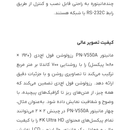
چندمانیتوره به راحتی قابل نصب و کنترل از طریق
رابط RS-232C یا شبکه هستند.
کیفیت تصویر عالی
مانیتور PN-V550A رزولوشن فول اچ‌دی (۱۹۲۰ ×
۱۰۸۰ پیکسل) را با روشنایی ۷۰۰ کاندلا بر متر مربع
ترکیب می‌کند تا تصاویری روشن و با جزئیات دقیق
ارائه دهد. رزولوشن فول اچ‌دی تضمین می‌کند که
همه چیز، از متن‌های ریز تا گرافیک‌های پیچیده، با
وضوح و شفافیت نمایش داده شود. به‌عنوان مثال،
چهار مانیتور PN-V550A در چینش ۲ × ۲ می‌توانند
تمام پیکسل‌های محتوای ۴K Ultra HD را با کیفیت
عالی و معادل یک مانیتور ۱۱۰ اینچی LCD نمایش