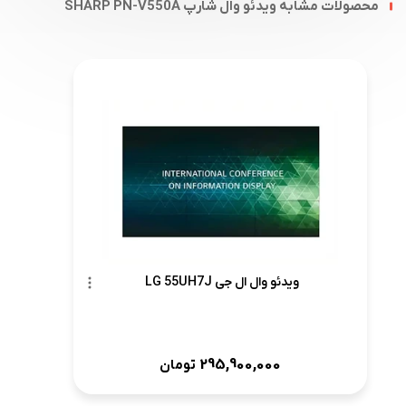
محصولات مشابه ویدئو وال شارپ SHARP PN-V550A
ویدئو وال ال جی LG 55UH7J
295,900,000
تومان