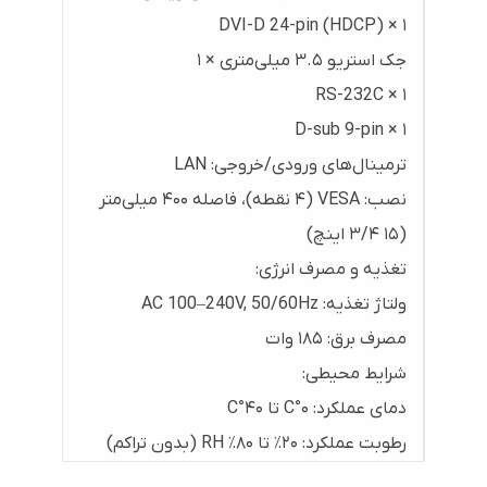
DVI-D 24-pin (HDCP) × ۱
جک استریو ۳.۵ میلی‌متری × ۱
RS-232C × ۱
D-sub 9-pin × ۱
ترمینال‌های ورودی/خروجی: LAN
نصب: VESA (۴ نقطه)، فاصله ۴۰۰ میلی‌متر
(۱۵ ۳/۴ اینچ)
تغذیه و مصرف انرژی:
ولتاژ تغذیه: AC 100–240V, 50/60Hz
مصرف برق: ۱۸۵ وات
شرایط محیطی:
دمای عملکرد: ۰°C تا ۴۰°C
رطوبت عملکرد: ۲۰٪ تا ۸۰٪ RH (بدون تراکم)