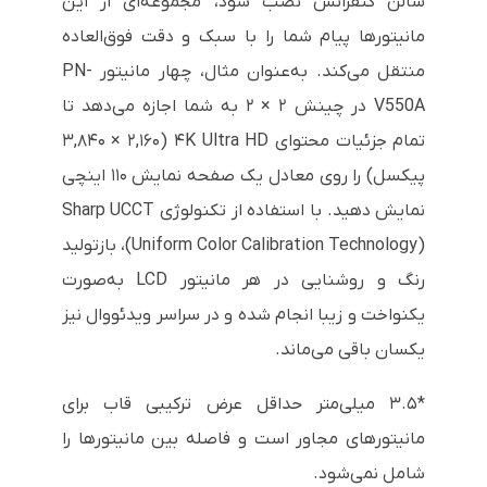
سالن کنفرانس نصب شود، مجموعه‌ای از این
مانیتورها پیام شما را با سبک و دقت فوق‌العاده
منتقل می‌کند. به‌عنوان مثال، چهار مانیتور PN-
V550A در چینش ۲ × ۲ به شما اجازه می‌دهد تا
تمام جزئیات محتوای ۴K Ultra HD (۳,۸۴۰ × ۲,۱۶۰
پیکسل) را روی معادل یک صفحه نمایش ۱۱۰ اینچی
نمایش دهید. با استفاده از تکنولوژی Sharp UCCT
(Uniform Color Calibration Technology)، بازتولید
رنگ و روشنایی در هر مانیتور LCD به‌صورت
یکنواخت و زیبا انجام شده و در سراسر ویدئووال نیز
یکسان باقی می‌ماند.
*۳.۵ میلی‌متر حداقل عرض ترکیبی قاب برای
مانیتورهای مجاور است و فاصله بین مانیتورها را
شامل نمی‌شود.