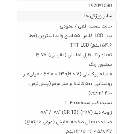
1080*1920
سایر ویژگی ها
حالت نصب: افقی / عمودی
پنل LCD: کلاس ۵۵ اینچ واید اسکرین (قطر
۵۴.۶ اینچ) TFT LCD
تعداد رنگ قابل نمایش (تقریبی): ۱۶.۷۷
میلیون رنگ
فاصله پیکسلی (H × V): ۰.۶۳ × ۰.۶۳ میلی‌متر
روشنایی: ۵۰۰ کاندلا بر متر مربع (پیش‌فرض:
۴۰۰ cd/m²)
نسبت کنتراست: ۴,۰۰۰ : ۱
زاویه دید (H/V): ۱۷۸° / ۱۷۸° (CR 10)
مساحت فعال صفحه نمایش (عرض × ارتفاع):
۴۷ ۵/۸ × ۲۶ ۱۳/۱۶ اینچ