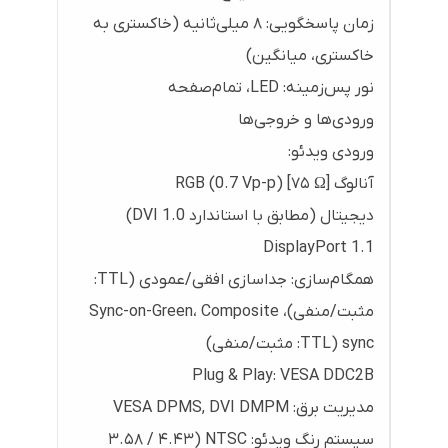
زمان پاسخگویی: ۸ میلی‌ثانیه (خاکستری به
خاکستری، میانگین)
نور پس‌زمینه: LED، تمام‌صفحه
ورودی‌ها و خروجی‌ها
ورودی ویدئو:
آنالوگ RGB (0.7 Vp-p) [۷۵ Ω]
دیجیتال (مطابق با استاندارد DVI 1.0)
DisplayPort 1.1
همگام‌سازی: جداسازی افقی/عمودی (TTL:
مثبت/منفی)، Sync-on-Green، Composite
sync (TTL: مثبت/منفی)
Plug & Play: VESA DDC2B
مدیریت برق: VESA DPMS, DVI DMPM
سیستم رنگ ویدئو: NTSC (۳.۵۸ / ۴.۴۳