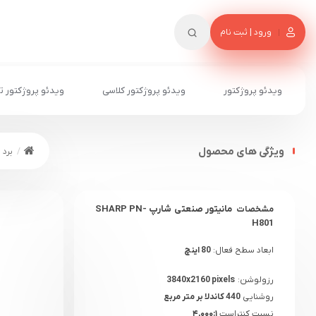
ورود | ثبت نام
ویدئو پروژکتور
ویدئو پروژکتور کلاسی
ویدئو پروژکتور ت
ویژگی های محصول
برد 
مانیتور صنعتی شارپ SHARP PN-
مشخصات
H801
ابعاد سطح فعال:
80 اینچ
رزولوشن:
3840x2160 pixels
روشنایی
440 کاندلا بر متر مربع
نسبت کنتراست
۴,۰۰۰:۱