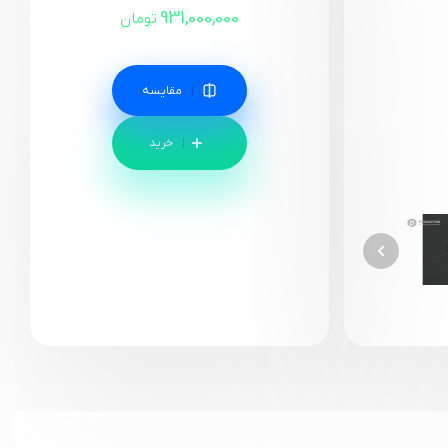
931,000,000
تومان
مقایسه