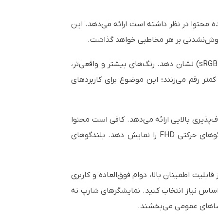
مق و وضوحی را که تولیدکننده محتوا در نظر داشته است ارائه می‌دهد. این
راموش‌نشدنی بر هر مخاطبی خواهد گذاشت.
PN-H801 مشهور شارپ با توانایی گسترده نمایش رنگ، قادر است رنگ‌های بیشتری فراتر از فضای رنگی استاندارد (sRGB) نشان دهد. رنگ‌های بیشتر و واقعی‌تر،
کمتر رقم می‌زنند؛ این موضوع برای کاربردهای
ه عملکرد و انعطاف‌پذیری بالایی ارائه می‌دهد. کافی است محتوا
را روی یک فلش USB قرار دهید و به نمایشگر متصل کنید. این نمایشگر می‌تواند تصاویر ثابت 4K UHD یا ویدئوهای حرکتی FHD را نمایش دهد. بلندگوهای
ابلیت اطمینان بالا، دوام فوق‌العاده و کاربری
اساس نیاز انتخاب کنید. نمایشگرهای شارپ نه
 فضاهای عمومی می‌بخشند.