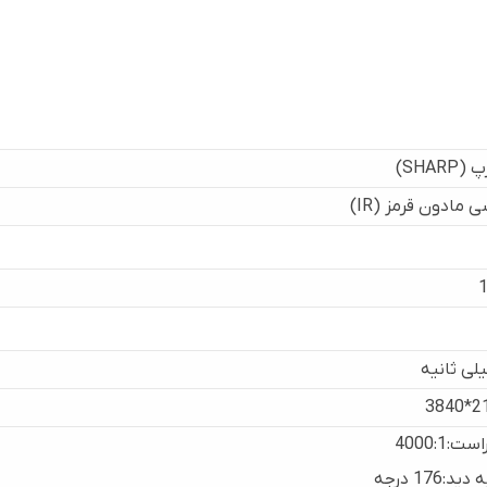
SHARP)
 مادون قرمز (IR)
1
216
ت:4000:1
ید:176 درجه