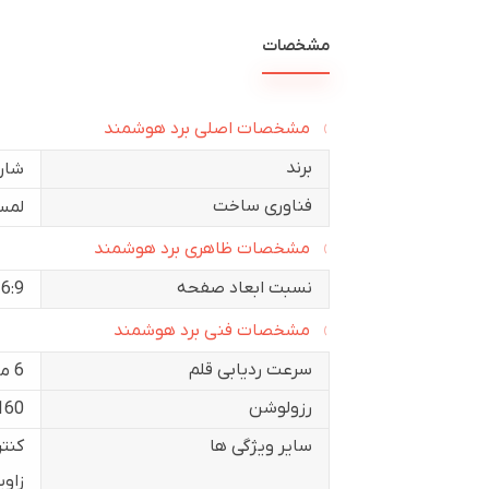
مشخصات
مشخصات اصلی برد هوشمند
برند
شارپ (
فناوری ساخت
لمسی
مشخصات ظاهری برد هوشمند
نسبت ابعاد صفحه
6:9
مشخصات فنی برد هوشمند
سرعت ردیابی قلم
6 میلی ثانیه
رزولوشن
0*3840
سایر ویژگی ها
کنتراس
زاویه د