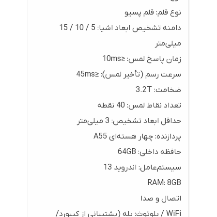
نوع قلم: قلم پسیو
دامنه تشخیص ابعاد اشیا: 5 / 10 / 15
میلی‌متر
زمان پاسخ لمس: ≤10ms
سرعت رسم (تأخیر لمس): ≤45ms
ضخامت: 3.2T
تعداد نقاط لمس: 40 نقطه
حداقل ابعاد تشخیص: 3 میلی‌متر
پردازنده: چهار هسته‌ای A55
حافظه داخلی: 64GB
سیستم‌عامل: اندروید 13
RAM: 8GB
اتصال و صدا
WiFi / بلوتوث: بله (پشتیبانی از کیبورد/