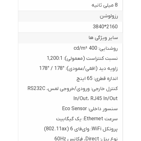
8 میلی ثانیه
رزولوشن
2160*3840
سایر ویژگی ها
روشنایی: 400 cd/m²
نسبت کنتراست (معمولی): ‎1,200:1
زاویه دید (افقی/عمودی): ‎178° / 178°
اندازه قطری: 65 اینچ
کنترل خارجی: ورودی/خروجی لمس، RS232C
In/Out، RJ45 In/Out
سنسور داخلی: Eco Sensor
سرعت Ethernet: یک گیگابیت
پروتکل WiFi: وای‌فای 6 (802.11ax)
نوع پنل: Direct، فرکانس 60Hz