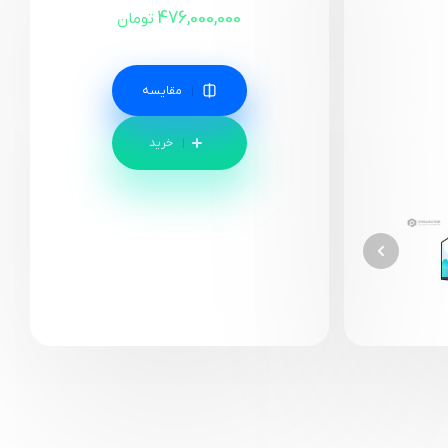
476,000,000
تومان
مقایسه