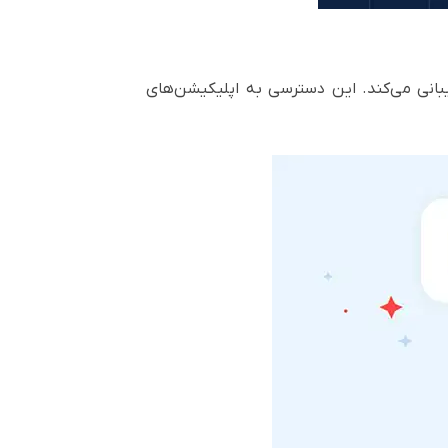
EDLA، سری WAD از مجموعه گسترده‌ای از خدمات گوگل مانند Google Play و YouTube پشتیبانی می‌کند. این دسترسی به اپلیکیشن‌های