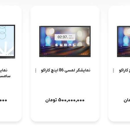
نمایشگر لمسی 86 اینچ کاراکو
000
500,000,000
ان
تومان