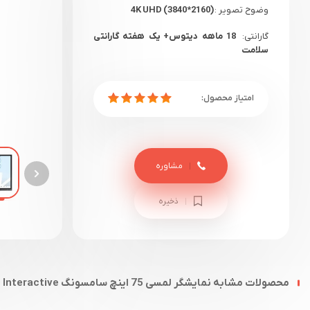
وضوح تصویر :
4K UHD (3840*2160)
گارانتی:
18 ماهه دیتوس+ یک هفته گارانتی
سلامت
مشاوره
ذخیره
محصولات مشابه نمایشگر لمسی 75 اینچ سامسونگ Samsung WAD Interactive