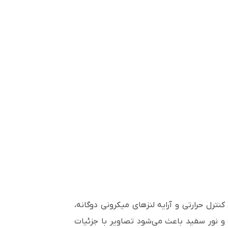
یری از فناوری 4K Crystal Motion، پنل کنترل حرارتی و آرایه لنزهای میکرونی دوگانه،
اویری با وضوح خیره‌کننده 4K ارائه می‌دهد. روشنایی 8,000 لومن در رنگ و نور سفید باعث می‌شود تصاویر با جزئیات