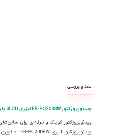
نقد و بررسی
ویدئوپروژکتور EB-PQ2008W لیزری 3LCD با روشنایی 8,000 لومن و کیفیت 4K – سفید
ویدئوپروژکتور کوچک و حرفه‌ای برای سالن‌های