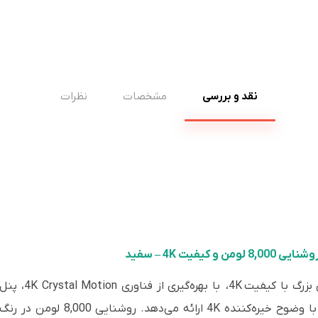
نقد و بررسی
مشخصات
نظرات
 بزرگ با کیفیت
4K،
با بهره‌گ
ویدئوپروژکتور لیزری EB-PQ2008W تص