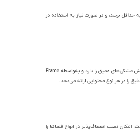
نگهداری به حداقل برسد، و در صورت نیاز به استفاده در
این دستگاه با نسبت کنتراست ذاتی بالا که نسبت به سری فعلی EB-PU اپسون تا 50 درصد بهبود یافته، توانایی نمایش مشکی‌های عمیق را دارد و به‌واسطه Frame
، از جمله لنز اولترا شورت‌ترو با نسبت پرتاب 0.35 و طراحی بدون آفست، امکان نصب انعطاف‌پذیر در انواع فضاها را