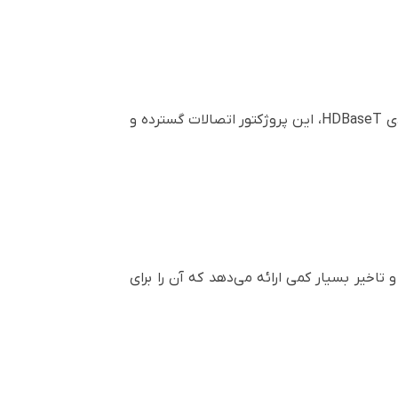
با ویژگی تغییر خودکار ورودی هنگام اختلال در سیگنال، دو ورودی و یک خروجی HDMI برای اتصال زنجیره‌ای، و ورودی HDBaseT، این پروژکتور اتصالات گسترده و
 محتوای 4K با نرخ فریم بالا را فراهم می‌کند و تاخیر بسیار کمی ارائه می‌دهد که آن را برای