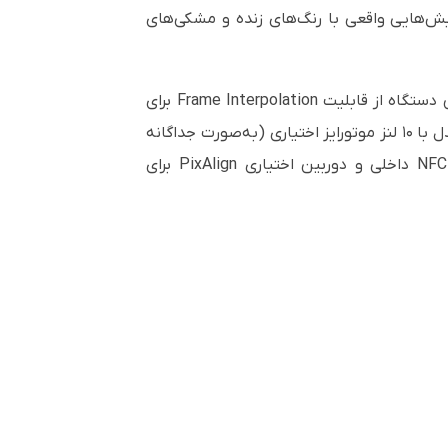
جذابیت بالا نمایش داده شوند. همچنین، نسبت کنتراست ذاتی بالا و فناوری سه‌تراشه‌ای 3LCD نمایش‌هایی واقعی با رنگ‌های زنده و مشکی‌های
EB-PQ2008W دارای منبع نور لیزری تقریباً بدون نیاز به نگهداری با طول عمر 20,000 ساعت و فیلتر هوا است. این دستگاه از قابلیت Frame Interpolation برای
اجسام با حرکت سریع، HDR³ و اصلاح گامای تطبیقی با صحنه برای ایجاد تصاویر طبیعی‌تر پشتیبانی می‌کند. این مدل با ۱۰ لنز موتورایز اختیاری (به‌صورت جداگانه
فروخته می‌شود) سازگار است که نصب را آسان‌تر می‌کند، و همچنین قابلیت‌هایی برای راه‌اندازی سریع مانند NFC داخلی و دوربین اختیاری PixAlign برای