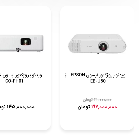
ویدئو پروژکتور اپسون EPSON
وید
CO-FH01
EB-U50
211,000,000
تومان
145,000,000
192,000,000
تومان
توم