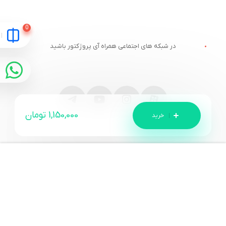
در شبکه های اجتماعی همراه آی پروژکتور باشید
1,150,000
تومان
مقایسه
ارتباط با آی پروژکتور
خدمات مشتریان
آدرس و تلفن
وبلاگ آی پروژکتور
قوانین سایت
قیمت ویدئو پروژکتور
درباره آی پروژکتور
پیگیری سفارش