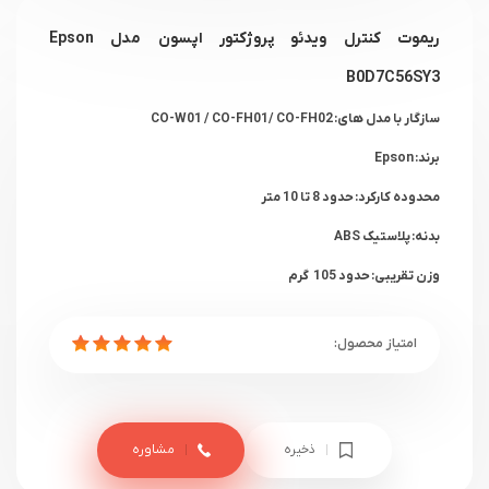
ریموت کنترل ویدئو پروژکتور اپسون مدل
Epson
B0D7C56SY3
سازگار با مدل های: CO-W01 / CO-FH01/ CO-FH02
برند: Epson
محدوده کارکرد: حدود 8 تا 10 متر
بدنه: پلاستیک ABS
وزن تقریبی: حدود ‎ 105 گرم ‎
ذخیره
مشاوره