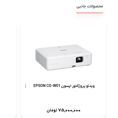
محصولات جانبی
ویدئو 
ویدئو پروژکتور اپسون EPSON CO-W01
75,000,000
تومان