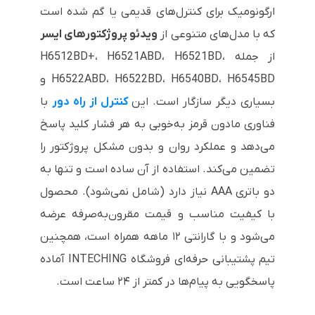
ارگونومیک برای کنترل‌های قدیمی یا گم شده است
که با مدل‌های متنوعی از
ویدئو پروژکتورهای ایسر
از جمله H6512BD+، H6521ABD، H6521BD،
H6522ABD، H6522BD، H6540BD، H6545BD و
بسیاری دیگر سازگار است. این
کنترل از راه دور
با
فناوری مادون قرمز به‌خوبی به هر فشار کلید پاسخ
می‌دهد و عملکرد روان و بدون مشکل پروژکتور را
تضمین می‌کند. استفاده از آن ساده است و تنها به
دو باتری AAA نیاز دارد (شامل نمی‌شود). محصول
با کیفیت مناسب و قیمت مقرون‌به‌صرفه عرضه
می‌شود و با گارانتی ۱۲ ماهه همراه است، همچنین
تیم پشتیبانی حرفه‌ای فروشگاه INTECHING آماده
پاسخگویی به پیام‌ها در کمتر از ۲۴ ساعت است.