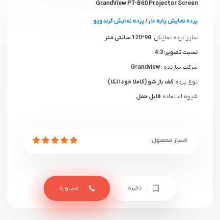
GrandView PT-B60 Projector Screen
پرده نمایش پایه دار
/
پرده نمایش گرندویو
سایز پرده نمایش:
90*120 سانتی متر
نسبت تصویر:
4:3
شرکت سازنده :
Grandview
نوع پرده:
کف باز شو (کاملا خود اتکا)
شیوه استفاده:
قابل حمل
ذخیره
مشاوره