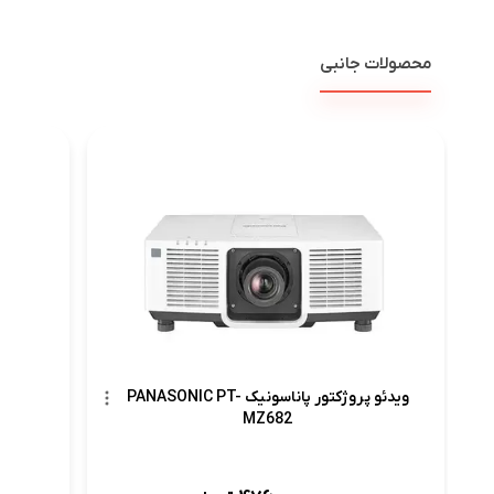
محصولات جانبی
ویدئو پ
ویدئو پروژکتور پاناسونیک PANASONIC PT-
MZ682