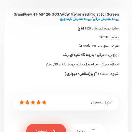
GrandView HT-MF120-GG3 AACW Motorized Projector Screen
پرده نمایش برقی
/
پرده نمایش گرندویو
سایز پرده نمایش:
120 اینچ
نسبت:
16:10
شرکت سازنده :
Grandview
نوع پرده:
برقی - پارچه 4K نقره ای رنگ
اندازه بخش سیاه رنگ بالای پرده:
60 سانتی متر
شیوه استفاده:
آویز(سقفی- دیواری)
ذخیره
مشاوره