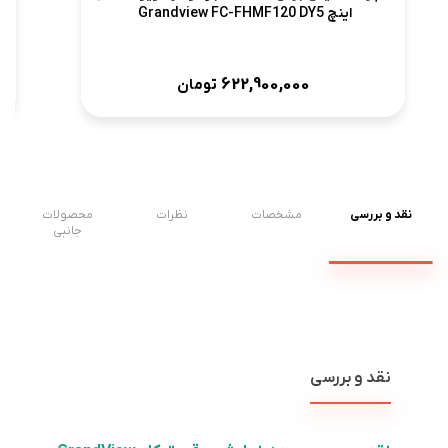
اینچ Grandview FC-FHMF120 DY5
622,900,000
تومان
نقد و بررسی
مشخصات
نظرات
محصولات
جانبی
نقد و بررسی