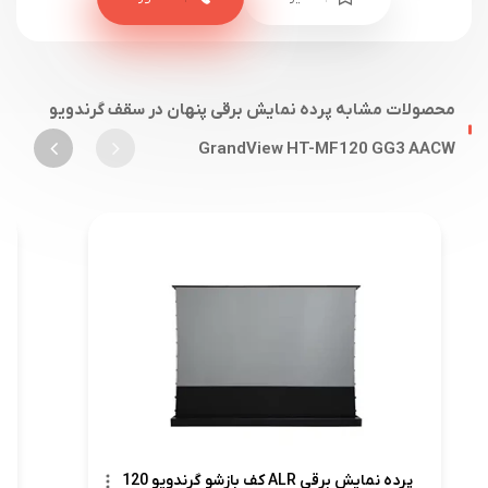
محصولات مشابه پرده نمایش برقی پنهان در سقف گرندویو
GrandView HT-MF120 GG3 AACW
پرده نمایش برقی ALR کف بازشو گرندویو 120