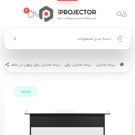
0
دسته بندی محصولات
پرده نمایش
پرده نمایش برقی
پرده نمایش برقی پنهان در سقف گرندویو dView HT-MF120 GG3 AACW
موجود