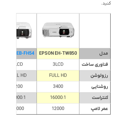
کنید.
مدل
EPSON EH-TW850
EPSON EB-FH54
فناوری ساخت
3LCD
3LCD
رزولوشن
FULL HD
FULL HD
روشنایی
3400
4200
کنتراست
16000:1
16000:1
عمر لامپ
12000
12000