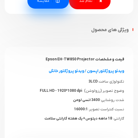
مقایسه
ویژگی های محصول
قیمت و مشخصات Epson EH-TW850 Projector
ویدئو پروژکتور اپسون
/
ویدئو پروژکتور خانگی
تکنولوژی ساخت:
3LCD
وضوح تصویر (رزولوشن) :
FULL HD - 1920*1080 dpi
شدت روشنایی:
3400 انسی لومن
نسبت کنتراست تصویر:
16000:1
گارانتی:
18 ماهه دیتوس+ یک هفته گارانتی سلامت