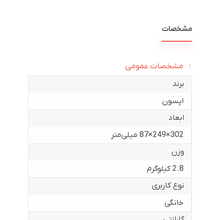
مشخصات
مشخصات عمومی
برند
اپسون
ابعاد
302×249×87 میلی‌متر
وزن
2.8 کیلوگرم
نوع کاربری
خانگی
گارانتی