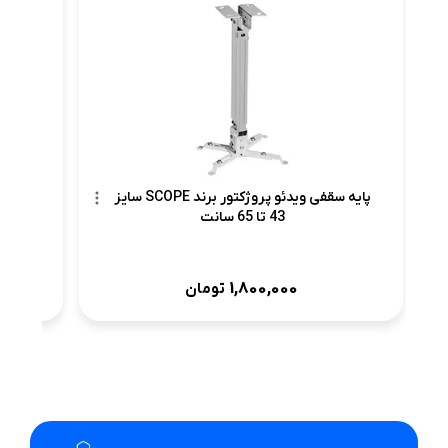
پرده 
پایه سقفی ویدئو پروژکتور برند SCOPE سایز
43 تا 65 سانت
1,800,000
تومان