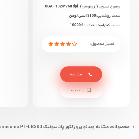
وضوح تصویر (رزولوشن) :
XGA - 1024*768 dpi
شدت روشنایی:
3100 انسی لومن
نسبت کنتراست تصویر:
10000:1
گارانتی:
18 ماهه دیتوس+ یک هفته گارانتی
سلامت
مشاوره
ذخیره
محصولات مشابه ویدئو پروژکتور پاناسونیک Panasonic PT-LB300