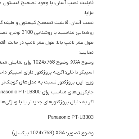
قابلیت نصب آسان: با وجود تصحیح کیستون عم
مزایا:
نصب آسان: قابلیت تصحیح کیستون و طیف گسترده‌
روشنایی مناسب: با روشنایی 3100 لومن، تصاویر در محیط‌های با نور معمولی به خوبی دیده می‌شوند.
طول عمر لامپ بالا: طول عمر لامپ در حالت اقتصادی تا 8000 ساعت می‌رسد که به کاهش هزینه‌های نگه
معایب:
وضوح XGA: وضوح 1024x768 برای نمایش محتوای با جزئیات بالا مانند فیلم‌های HD یا Full HD کافی نیست.
اسپیکر داخلی: اگرچه پروژکتور دارای اسپیکر داخلی 10 وات است، ممکن است کیفیت صدا برای برخی محیط‌های بزرگ کافی
وزن: این پروژکتور نسبت به مدل‌های کوچک‌تر
جایگزین‌های مناسب برای Panasonic PT-LB300:
اگر به دنبال پروژکتورهای جدیدتر یا با ویژگی‌ه
Panasonic PT-LB303
وضوح تصویر: XGA (1024x768 پیکسل)