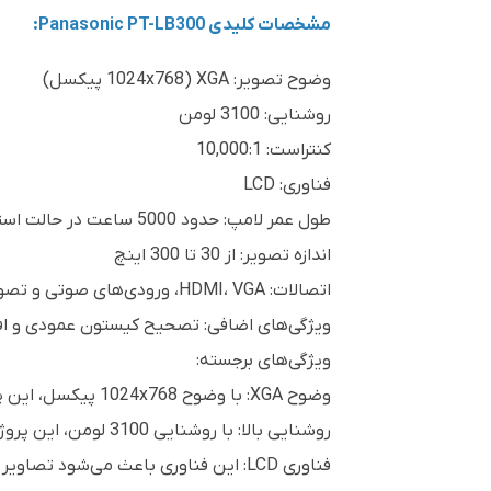
مشخصات کلیدی Panasonic PT-LB300:
وضوح تصویر: XGA (1024x768 پیکسل)
روشنایی: 3100 لومن
کنتراست: 10,000:1
فناوری: LCD
طول عمر لامپ: حدود 5000 ساعت در حالت استاندارد و تا 8000 ساعت در حالت اقتصادی
اندازه تصویر: از 30 تا 300 اینچ
اتصالات: HDMI، VGA، ورودی‌های صوتی و تصویری کامپوزیت، S-Video، LAN (برای کنترل از راه دور)
ویژگی‌های اضافی: تصحیح کیستون عمودی و افقی، اسپیکر داخلی 10 
ویژگی‌های برجسته:
وضوح XGA: با وضوح 1024x768 پیکسل، این پروژکتور برای نمایش محتوای متنی و تصویری مناسب است و انتخابی خوب برای ارائه‌ها و جلسات کاری است.
روشنایی بالا: با روشنایی 3100 لومن، این پروژکتور می‌تواند در محیط‌های نسبتاً روشن نیز تصاویر واضح و قابل مشاهده‌ای ارائه دهد.
فناوری LCD: این فناوری باعث می‌شود تصاویر با رنگ‌های دقیق و بدون هیچ‌گونه رنگین‌کمانی نمایش داده شوند.