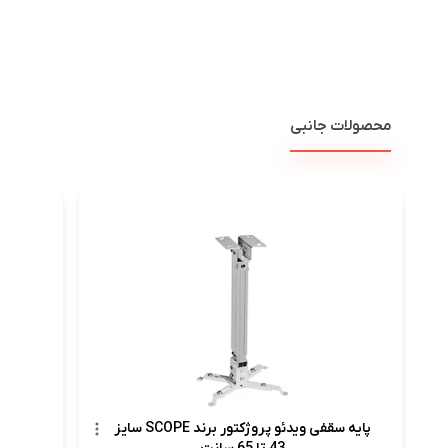
محصولات جانبی
پرده نم
پایه سقفی ویدئو پروژکتور برند SCOPE سایز