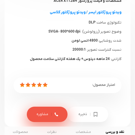
مشخصات و قیمت پروژکتور ACER X1128H
ویدئو پروژکتور ایسر
/
ویدئو پروژکتور کلاسی
تکنولوژی ساخت:
DLP
وضوح تصویر (رزولوشن) :
SVGA- 800*600 dpi
شدت روشنایی:
4800 انسی لومن
نسبت کنتراست تصویر:
20000:1
گارانتی:
24 ماهه دیتوس+ یک هفته گارانتی سلامت محصول
ذخیره
مشاوره
نقد و بررسی
مشخصات
نظرات
محصولات