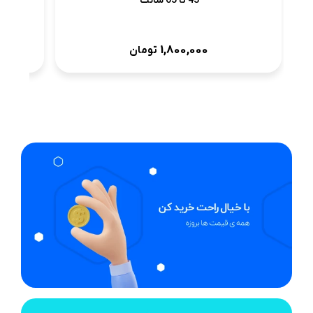
43 تا 65 سانت
1,800,000
تومان