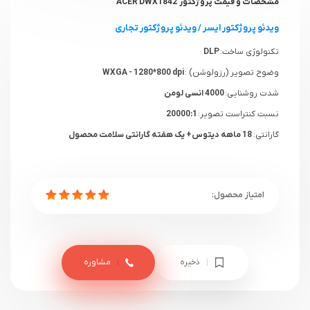
مشخصات و قیمت پروژکتور ACER DWX1842
ویدئو پروژکتور ایسر
/
ویدئو پروژکتور تجاری
تکنولوژی ساخت:
DLP
وضوح تصویر (رزولوشن) :
WXGA - 1280*800 dpi
شدت روشنایی:
4000 انسی لومن
نسبت کنتراست تصویر:
20000:1
گارانتی:
18 ماهه دیتوس+ یک هفته گارانتی سلامت محصول
ذخیره
مشاوره