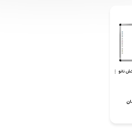
ش نانو
ان