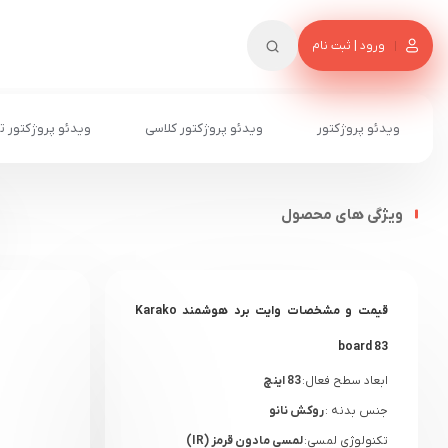
ورود | ثبت نام
ویدئو پروژکتور
ویدئو پروژکتور کلاسی
ویدئو پروژکتور ت
ویژگی های محصول
قیمت و مشخصات وایت برد هوشمند Karako
board 83
ابعاد سطح فعال:
83 اینچ
جنس بدنه :
روکش نانو
تکنولوژی لمسی:
لمسی مادون قرمز (IR)