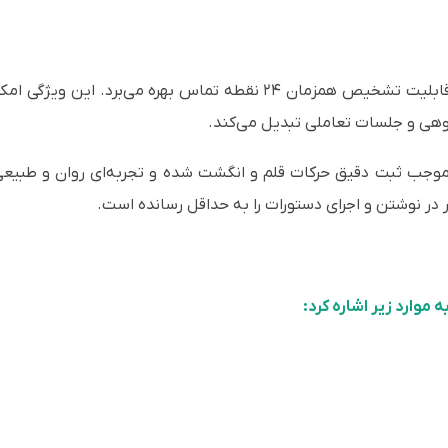
برد هوشمند کاراکو از تکنولوژی مادون قرمز با قابلیت تشخیص همزمان ۲۴ ن
روهی و جلسات تعاملی تبدیل می‌کند.
لوشن بسیار بالای لمس (32768×32768) موجب ثبت دقیق حرکات قلم و انگشت شده و تجربه‌ای ر
 موارد زیر اشاره کرد: