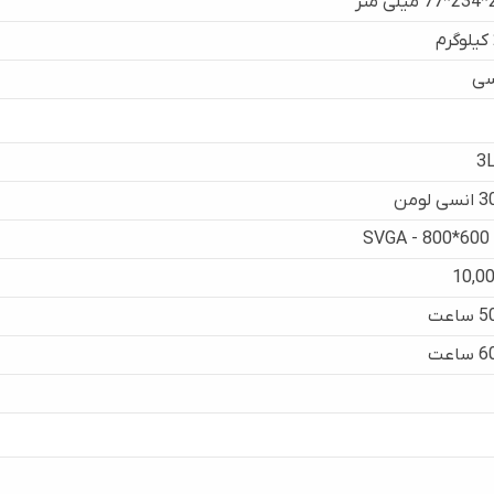
متر
سی
3
 لومن
SVGA - 800*600 
10,00
اعت
اعت