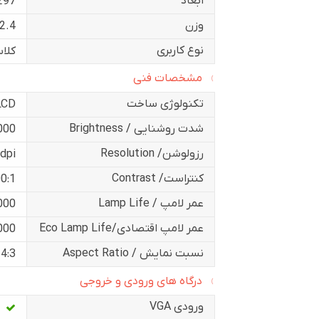
ابعاد
297*234*77 میلی 
وزن
2.4 کیلوگرم
نوع کاربری
کلا
مشخصات فنی
تکنولوژی ساخت
LCD
شدت روشنایی / Brightness
3000 انسی
رزولوشن/ Resolution
dpi
کنتراست/ Contrast
0:1
عمر لامپ / Lamp Life
5000 س
عمر لامپ اقتصادی/Eco Lamp Life
6000 س
نسبت نمایش / Aspect Ratio
4:3
درگاه های ورودی و خروجی
ورودی VGA