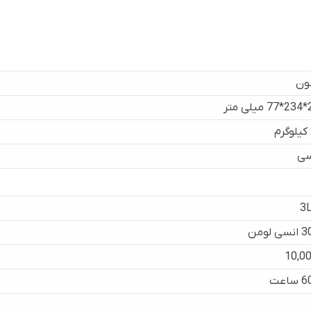
ون
متر
سی
3
 لومن
10,00
اعت