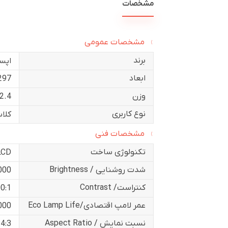
مشخصات
مشخصات عمومی
برند
اپس
ابعاد
297*234*77 میلی 
وزن
2.4 کیلوگرم
نوع کاربری
کلا
مشخصات فنی
تکنولوژی ساخت
LCD
شدت روشنایی / Brightness
3000 انسی
کنتراست/ Contrast
0:1
عمر لامپ اقتصادی/Eco Lamp Life
6000 س
نسبت نمایش / Aspect Ratio
4:3