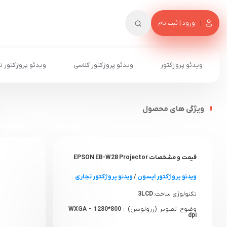
ورود | ثبت نام
ویدئو پروژکتور
ویدئو پروژکتور کلاسی
ویدئو پروژکتور ت
ویژگی های محصول
قیمت و مشخصات EPSON EB-W28 Projector
ویدئو پروژکتور اپسون
/
ویدئو پروژکتور تجاری
تکنولوژی ساخت:
3LCD
وضوح تصویر (رزولوشن) :
WXGA - 1280*800
dpi