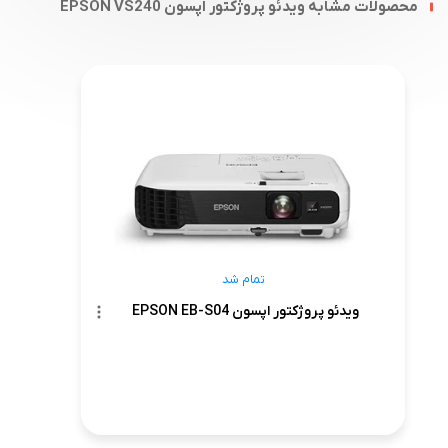
محصولات مشابه ویدئو پروژکتور اپسون EPSON VS240
تمام شد
ویدئو پروژکتور اپسون EPSON EB-S04