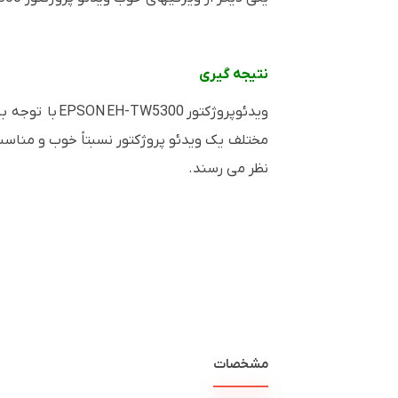
نتیجه گیری
ویدئوپروژکتور
EH-TW5300
EPSON با ت
مختلف یک ویدئو پروژکتور نسبتاً خوب و منا
نظر می رسند.
مشخصات