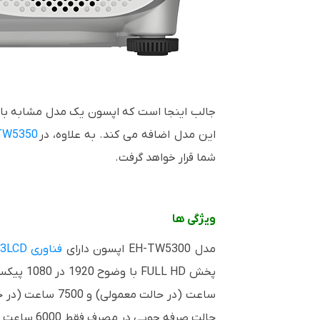
جالب اینجا است که اپسون یک مدل مشابه با
این مدل اضافه می کند. به علاوه، در
TW5350
شما قرار خواهد گرفت.
ویژگی ها
مدل
EH-TW5300
اپسون دارای
فناوری
3LCD
پخش
FULL HD
ساعت (در حالت معمولی) و 7500 ساعت (در حالت صرفه جویی در مصرف یا
حالت صرفه جویی در مصرف فقط 6000 ساعت عمر مفید دارند میزان عمر لامپ این مدل شایان توجه و چشمگیر است.