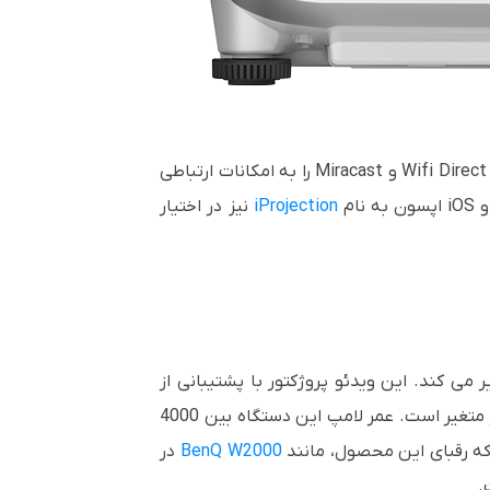
Wifi Direct
و
Miracast
را به امکانات ارتباطی
 و
iOS
اپسون به نام
iProjection
نیز در اختیار
ی کند. این ویدئو پروژکتور با پشتیبانی از
با وضوح 1920 در 1080 پیکسل دارای لنزی است که فاصله کانونی آن بین 16.9 تا 20.28 میلی متر متغیر است. عمر لامپ این دستگاه بین 4000
که رقبای این محصول، مانند
W2000
BenQ
در