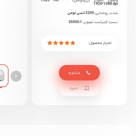
وضوح تصویر (رزولوشن) :
FULL HD -
1920*1080 dpi
شدت روشنایی:
2200 انسی لومن
نسبت کنتراست تصویر:
35000:1
گارانتی:
18 ماهه دیتوس+ یک هفته گارانتی
سلامت
مشاوره
ذخیره