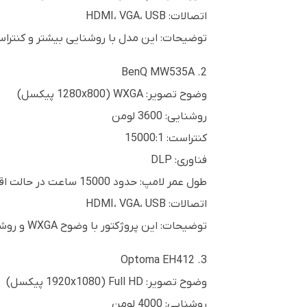
اتصالات: HDMI، VGA، USB
توضیحات: این مدل با روشنایی بیشتر و کنتراست بالاتر نسبت به EB-520، کیفیت تصویر بهتری ارائه می‌دهد و بر
2. BenQ MW535A
وضوح تصویر: WXGA (1280x800 پیکسل)
روشنایی: 3600 لومن
کنتراست: 15000:1
فناوری: DLP
طول عمر لامپ: حدود 15000 ساعت در حالت اقتصادی
اتصالات: HDMI، VGA، USB
توضیحات: این پروژکتور با وضوح WXGA و روشنایی بالاتر، تجربه بهتری برای ارائه‌های آموزشی و کسب‌وکاری فراهم می‌آورد و همچنین طول عمر لامپ بیشتری دارد.
3. Optoma EH412
وضوح تصویر: Full HD (1920x1080 پیکسل)
روشنایی: 4000 لومن