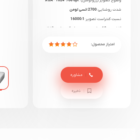
وضوح تصویر (رزولوشن) :
XGA - 1024*768 dpi
شدت روشنایی:
2700 انسی لومن
نسبت کنتراست تصویر:
16000:1
گارانتی:
18 ماهه دیتوس+ یک هفته گارانتی
سلامت
مشاوره
ذخیره