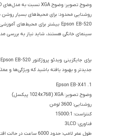
وضوح تصویر: وضوح XGA نسبت به مدل‌های Full HD یا 4K پایین‌تر است و ممکن است برای تماشای فیلم یا بازی‌های با کیفیت بالا مناسب نباشد.
روشنایی محدود: برای محیط‌های بسیار روشن یا 
Epson EB-520 بیشتر برای محیط‌ها
سینمای خانگی هستند، شاید نیاز به بررسی مدل‌
ب
جدیدتر و بهبود یافته باشید که ویژگی‌ها و عملکرد بهتری ار
1. Epson EB-X41
وضوح تصویر: XGA (1024x768 پیکسل)
روشنایی: 3600 لومن
کنتراست: 15000:1
فناوری: 3LCD
طول عمر لامپ: حدود 6000 ساعت در حالت اقتصادی