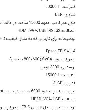
کنتراست: 50000:1
فناوری: DLP
طول عمر لامپ: حدود 15000 ساعت در حالت اقتصادی
اتصالات: HDMI، VGA، USB، RS232
توضیحات: برای کاربرانی که به دنبال کیفیت Full HD هستند، Optoma EH412 با روشنایی بالا و کنتراست بسیار خوب گزینه مناسبی است.
4. Epson EB-S41
وضوح تصویر: SVGA (800x600 پیکسل)
روشنایی: 3300 لومن
کنتراست: 15000:1
فناوری: 3LCD
طول عمر لامپ: حدود 6000 ساعت در حالت اقتصادی
اتصالات: HDMI، VGA، USB
توضیحات: این مدل از سری EB-S، وضوح پایین‌تری نسبت به EB-520 دارد اما برای کاربردهای آموزشی و اداری که نیاز به دقت تصویر بالا ندارند، انتخاب خوبی است.