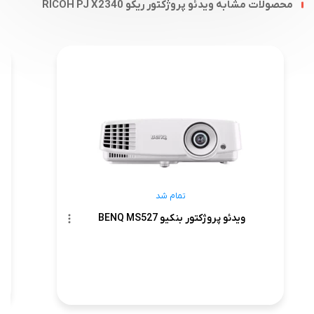
محصولات مشابه ویدئو پروژکتور ریکو RICOH PJ X2340
تمام شد
ویدئو پروژکتور بنکیو BENQ MS527