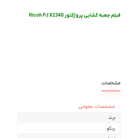
فیلم جعبه گشایی پروژکتور Ricoh PJ X2340
مشخصات
مشخصات عمومی
برند
ریکو