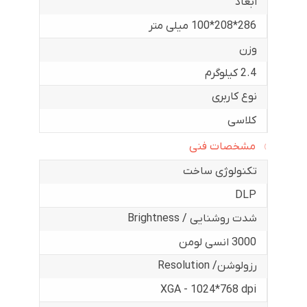
ابعاد
286*208*100 میلی متر
وزن
2.4 کیلوگرم
نوع کاربری
کلاسی
مشخصات فنی
تکنولوژی ساخت
DLP
شدت روشنایی / Brightness
3000 انسی لومن
رزولوشن/ Resolution
XGA - 1024*768 dpi