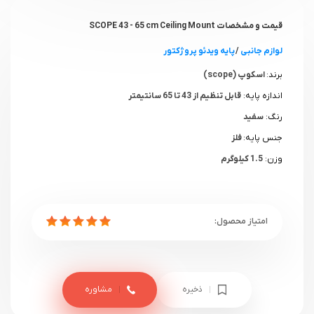
قیمت و مشخصات SCOPE 43 - 65 cm Ceiling Mount
لوازم جانبی
/
پایه ویدئو پروژکتور
برند:
اسکوپ (scope)
اندازه پایه:
قابل تنظیم از 43 تا 65 سانتیمتر
رنگ:
سفید
جنس پایه:
فلز
وزن:
1.5 کیلوگرم
ذخیره
مشاوره