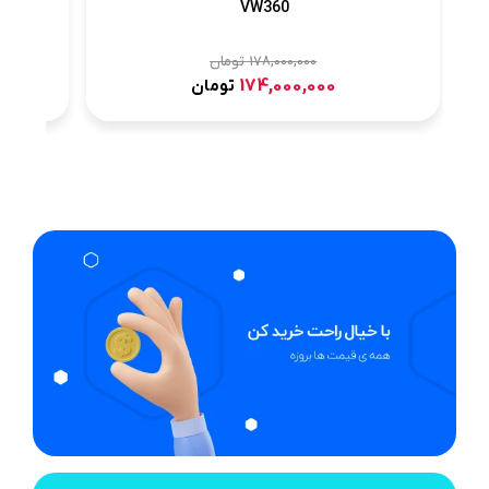
VW360
178,000,000
تومان
174,000,000
تومان