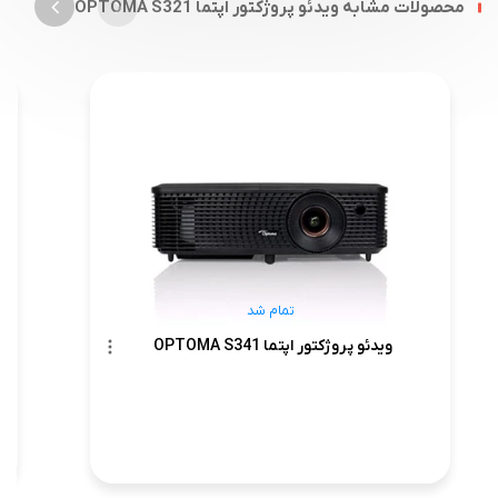
محصولات مشابه ویدئو پروژکتور اپتما OPTOMA S321
تمام شد
ویدئو پروژکتور اپتما OPTOMA S341