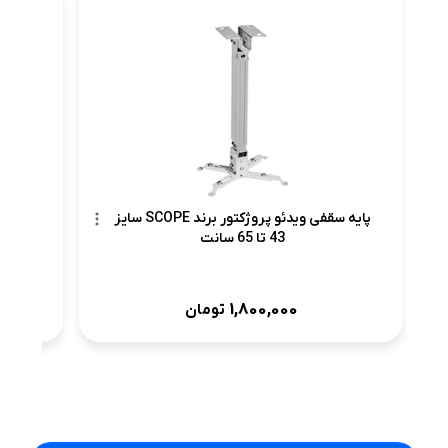
پرده ن
پایه سقفی ویدئو پروژکتور برند SCOPE سایز
43 تا 65 سانت
1,800,000
تومان