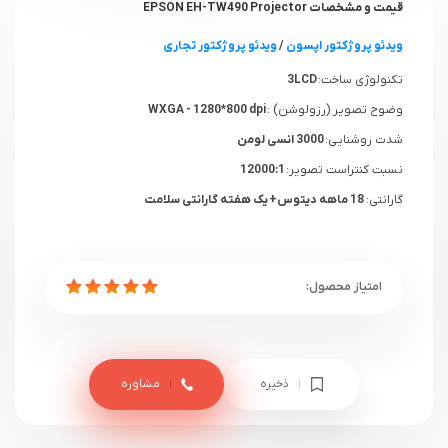
قیمت و مشخصات EPSON EH-TW490 Projector
ویدئو پروژکتور اپسون
/
ویدئو پروژکتور تجاری
تکنولوژی ساخت:
3LCD
وضوح تصویر (رزولوشن) :
WXGA - 1280*800 dpi
شدت روشنایی:
3000 انسی لومن
نسبت کنتراست تصویر:
12000:1
گارانتی:
18 ماهه دیتوس+ یک هفته گارانتی سلامت
ذخیره
مشاوره