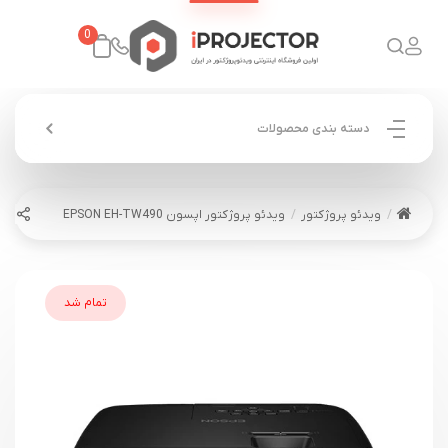
0
دسته بندی محصولات
ویدئو پروژکتور
ویدئو پروژکتور اپسون EPSON EH-TW490
تمام شد