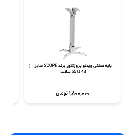
پرد
پایه سقفی ویدئو پروژکتور برند SCOPE سایز
43 تا 65 سانت
1,800,000
تومان