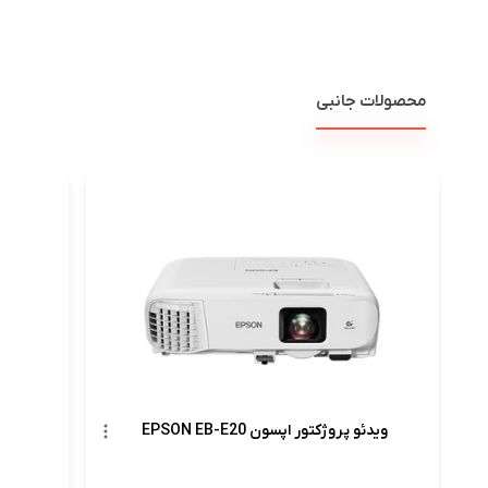
محصولات جانبی
ویدئو پر
ویدئو پروژکتور اپسون EPSON EB-E20