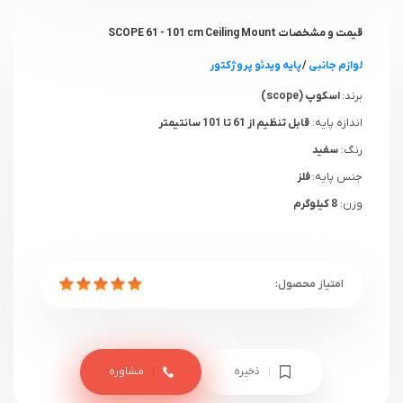
قیمت و مشخصات SCOPE 61 - 101 cm Ceiling Mount
لوازم جانبی
/
پایه ویدئو پروژکتور
برند:
اسکوپ (scope)
اندازه پایه:
قابل تنظیم از 61 تا 101 سانتیمتر
رنگ:
سفید
جنس پایه:
فلز
وزن:
8 کیلوگرم
ذخیره
مشاوره