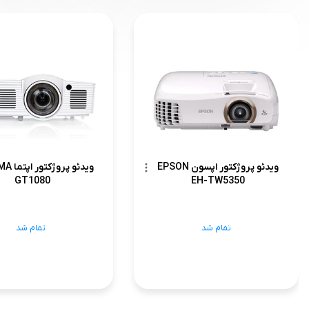
ویدئو پروژکتور اپسون EPSON
ویدئو پر
GT1080
EH-TW5350
تمام شد
تمام شد