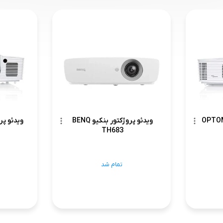
وژکتور اپتما OPTOMA
ویدئو پروژکتور بنکیو BENQ
TH683
تمام شد