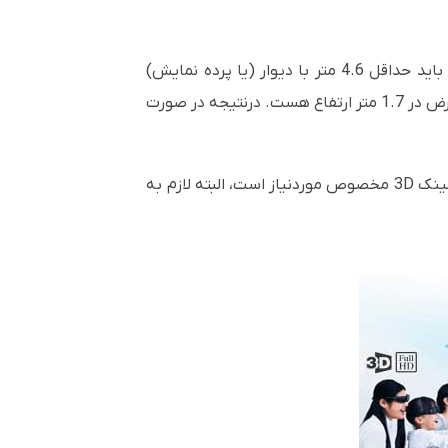
است و به‌طور مثال این ویدئو پروژکتور جهت ایجاد یک تصویر 136 اینچی باید حداقل 4.6 متر با دیوار (یا پرده نمایش)
است تصویر 136 اینچی معادل 3 متر عرض در 1.7 متر ارتفاع هست. درنتیجه در صورت
عینک
3D
مخصوص موردنیاز است، البته لازم به