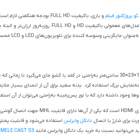
ئو پروژکتور فیلم
و بازی، باکیفیت
FULL HD
بودجه هنگفتی لازم است، 
، مدل‌های معمولی باکیفیت
HD
و
FULL HD
روزبه‌روز ارزان‌تر و البت
به‌عنوان جایگزینی وسوسه کننده برای تلویزیون‌های
LED
و
LCD
محسو
30×23×
سانتی‌متر به‌راحتی در کمد یا کشو جای می‌گیرد تا زمانی که ن
‌نمایش بزرگ استفاده کرد. بدنه سفید براق آن از انحنای بسیار ملایم 
وجود داشته دارد که با نور پس‌زمینه به‌راحتی می‌توان از آن استفا
دی
HDMI
است که یکی از آن‌ها دارای قابلیت
MHL
جهت اتصال گوشی‌ه
رت برای شارژ یا اتصال
دانگل وایرلس
استفاده می‌شود و قابلیت پخش فا
ید می‌توانید نسبت به خرید یک دانگل وایرلس مانند
MELE CAST S3
ا