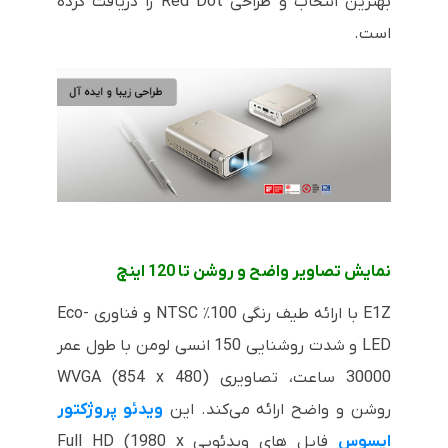
بهترین انتخاب و طراحی Red Dot را دریافت کرده
است.
نمایش تصاویر واضح و روشن تا 120 اینچ
E1Z با ارائه طیف رنگی 100٪ NTSC و فناوری Eco-
LED و شدت روشنایی 150 انسی لومن با طول عمر
30000 ساعت، تصاویری WVGA (854 x 480)
روشن و واضح ارائه می‌کند. این
ویدئو پروژکتور
ایسوس
فایل های ویدئویی Full HD (1980 x