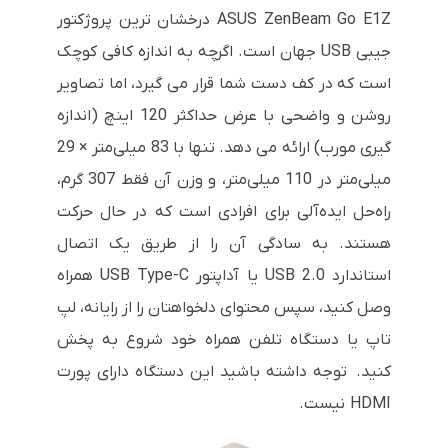
ASUS ZenBeam Go E1Z درخشان ترین پروژکتور
جیبی USB جهان است. اگرچه به اندازه کافی کوچک
است که در کف دست شما قرار می گیرد، اما تصاویر
روشن و واضحی با عرض حداکثر 120 اینچ (اندازه
گیری مورب) ارائه می دهد. تنها با 83 میلی‌متر × 29
میلی‌متر در 110 میلی‌متر، و وزن آن فقط 307 گرم،
راه‌حل ایده‌آلی برای افرادی است که در حال حرکت
هستند. به سادگی آن را از طریق یک اتصال
استاندارد USB 2.0 یا آداپتور USB Type-C همراه
وصل کنید، سپس محتوای دلخواهتان را از رایانه، لپ
تاپ یا دستگاه تلفن همراه خود شروع به پخش
کنید. توجه داشته باشید این دستگاه دارای پورت
HDMI نیست.