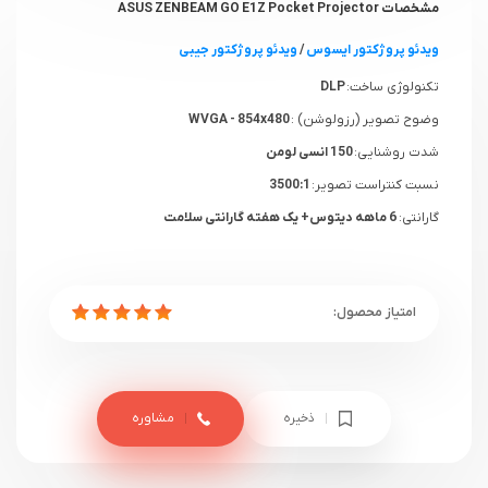
مشخصات ASUS ZENBEAM GO E1Z Pocket Projector
ویدئو پروژکتور ایسوس
/
ویدئو پروژکتور جیبی
تکنولوژی ساخت:
DLP
وضوح تصویر (رزولوشن) :
WVGA - 854x480
شدت روشنایی:
150 انسی لومن
نسبت کنتراست تصویر:
3500:1
گارانتی:
6 ماهه دیتوس+ یک هفته گارانتی سلامت
ذخیره
مشاوره