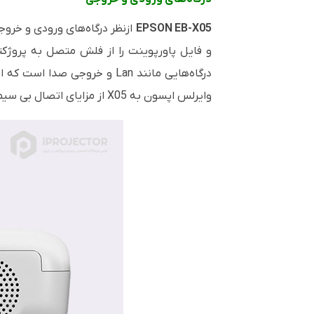
EPSON EB-X05
ازنظر درگاه‌های ورودی و خر
و فایل پاورپوینت را از فلش متصل به پروژک
درگاه‌هایی مانند
Lan
و خروجی صدا است که از وی
وایرلس اپسون به X05 از مزایای اتصال بی سیم بر روی شبکه WIFI بهره مند شوید.