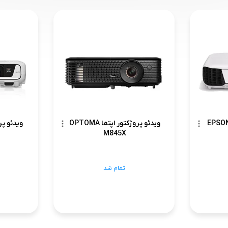
ئو پروژکتور اپسون EPSON
ویدئو پروژکتور اپتما OPTOMA
M845X
تمام شد