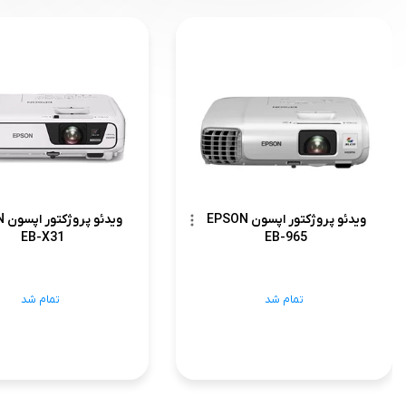
ویدئو پروژکتور اپسون EPSON
وید
EB-X31
EB-965
تمام شد
تمام شد