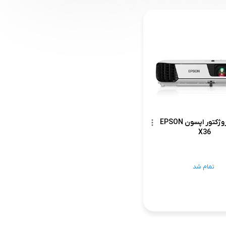
ویدئو پروژکتور اپسون EPSON
X36
تمام شد