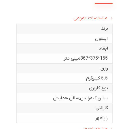
مشخصات عمومی
برند
اپسون
ابعاد
155*375*367میلی متر
وزن
5.5 کیلوگرم
نوع کاربری
سالن کنفرانس
,
سالن همایش
گارانتی
رایامهر
مشخصات فنی