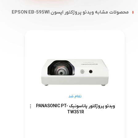
محصولات مشابه ویدئو پروژکتور اپسون EPSON EB-595WI
تمام شد
ویدئو پروژکتور پاناسونیک PANASONIC PT-
TW351R