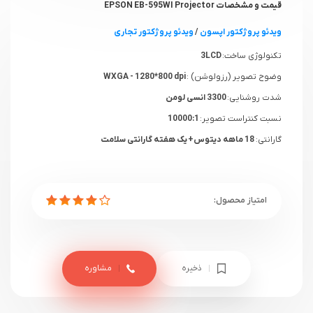
قیمت و مشخصات EPSON EB-595WI Projector
ویدئو پروژکتور اپسون
/
ویدئو پروژکتور تجاری
تکنولوژی ساخت:
3LCD
وضوح تصویر (رزولوشن) :
WXGA - 1280*800 dpi
شدت روشنایی:
3300 انسی لومن
نسبت کنتراست تصویر:
10000:1
گارانتی:
18 ماهه دیتوس+ یک هفته گارانتی سلامت
ذخیره
مشاوره