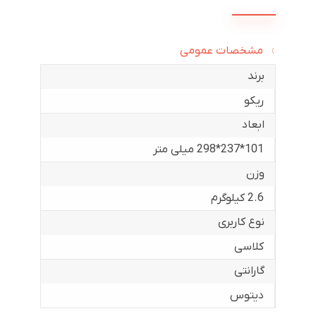
مشخصات عمومی
برند
ریکو
ابعاد
101*237*298 میلی متر
وزن
2.6 کیلوگرم
نوع کاربری
کلاسی
گارانتی
دیتوس