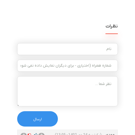
نظرات
مهدی
(یکشنبه 24 دی 1402 - 13:05)