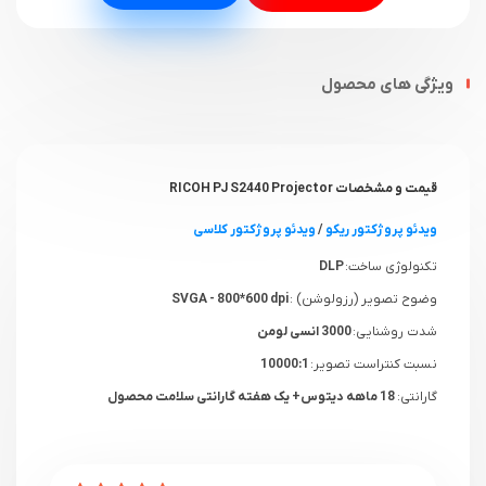
ویژگی های محصول
قیمت و مشخصات RICOH PJ S2440 Projector
ویدئو پروژکتور ریکو
/
ویدئو پروژکتور کلاسی
تکنولوژی ساخت:
DLP
وضوح تصویر (رزولوشن) :
SVGA - 800*600 dpi
شدت روشنایی:
3000 انسی لومن
نسبت کنتراست تصویر:
10000:1
گارانتی:
18 ماهه دیتوس+ یک هفته گارانتی سلامت محصول