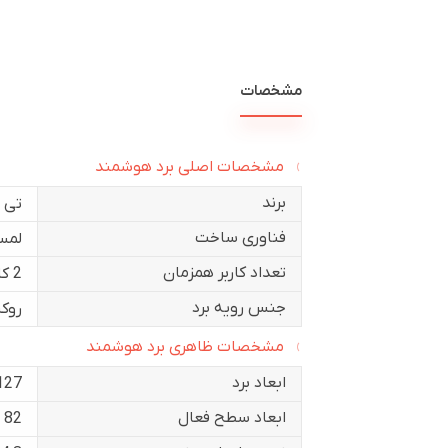
مشخصات
مشخصات اصلی برد هوشمند
برند
تی برد 
فناوری ساخت
لمسی
تعداد کاربر همزمان
2 کاربر
جنس رویه برد
روک
مشخصات ظاهری برد هوشمند
ابعاد برد
127*176 سانتی م
ابعاد سطح فعال
82 اینچ