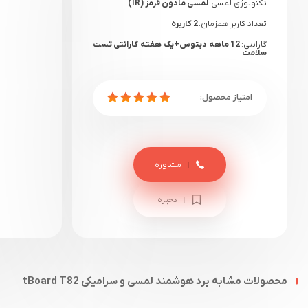
تکنولوژی لمسی:
لمسی مادون قرمز (IR)
تعداد کاربر همزمان:
2 کاربره
گارانتی:
12 ماهه دیتوس+یک هفته گارانتی تست
سلامت
مشاوره
ذخیره
محصولات مشابه برد هوشمند لمسی و سرامیکی tBoard T82