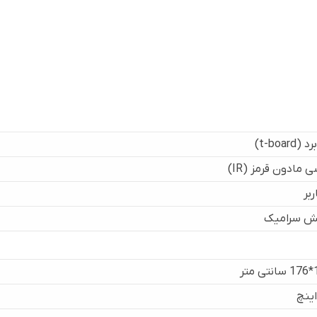
(t-board)
 مادون قرمز (IR)
ش سرامیک
تر