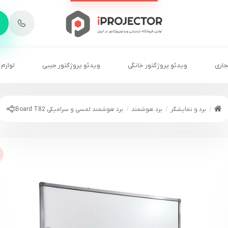
-
6
8
2
2
1
جاری
ویدئو پروژکتور خانگی
ویدئو پروژکتور جیبی
لوازم 
برد و نمایشگر
برد هوشمند
برد هوشمند لمسی و سرامیکی tBoard T82