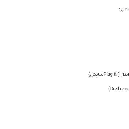
ت برد
داز (
Plug &
نمایش)
)
Dual user