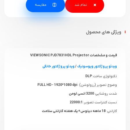
مقایسه
ویژگی های محصول
قیمت و مشخصات VIEWSONIC PJD7831HDL Projector
ویدئو پروژکتور ویوسونیک
/
ویدئو پروژکتور خانگی
تکنولوژی ساخت:
DLP
وضوح تصویر (رزولوشن) :
FULL HD - 1920*1080 dpi
شدت روشنایی:
3200 انسی لومن
نسبت کنتراست تصویر:
22000:1
گارانتی:
18 ماهه دیتوس+ یک هفته گارانتی سلامت