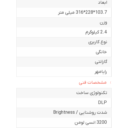
ابعاد
103.7*228*316 میلی متر
وزن
2.4 کیلوگرم
نوع کاربری
خانگی
گارانتی
رایامهر
مشخصات فنی
تکنولوژی ساخت
DLP
شدت روشنایی / Brightness
3200 انسی لومن