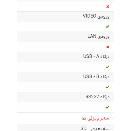
ورودی VIDEO
ورودی LAN
درگاه USB - A
درگاه USB - B
درگاه RS232
سایر ویژگی ها
سه بعدی – 3D