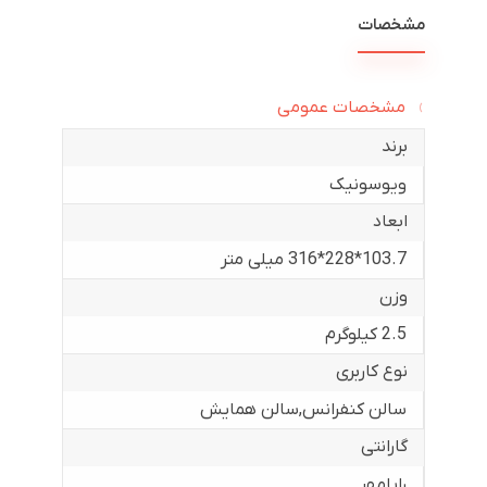
مشخصات
مشخصات عمومی
برند
ویوسونیک
ابعاد
103.7*228*316 میلی متر
وزن
2.5 کیلوگرم
نوع کاربری
سالن کنفرانس
,
سالن همایش
گارانتی
رایامهر