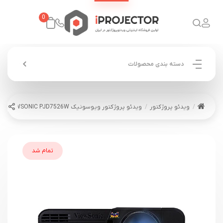
0
دسته بندی محصولات
ویدئو پروژکتور
ویدئو پروژکتور ویوسونیک VIEWSONIC PJD7526W
تمام شد