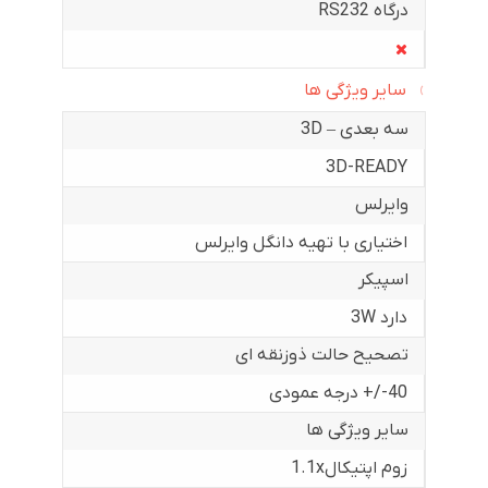
درگاه RS232
سایر ویژگی ها
سه بعدی – 3D
3D-READY
وایرلس
اختیاری با تهیه دانگل وایرلس
اسپیکر
دارد 3W
تصحیح حالت ذوزنقه ای
40-/+ درجه عمودی
سایر ویژگی ها
زوم اپتیکال1.1x