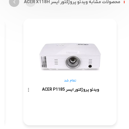
محصولات مشابه ویدئو پروژکتور ایسر ACER X118H
تمام شد
ویدئو پروژکتور ایسر ACER P1185