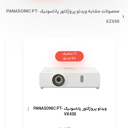
محصولات مشابه ویدئو پروژکتور پاناسونیک PANASONIC PT-
EZ590
1%
تخفیف
51
:
03
:
45
ویدئو پروژکتور پاناسونیک PANASONIC PT-
VX430