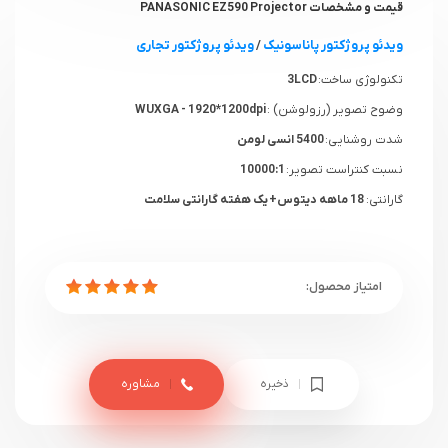
قیمت و مشخصات PANASONIC EZ590 Projector
ویدئو پروژکتور پاناسونیک
/
ویدئو پروژکتور تجاری
تکنولوژی ساخت:
3LCD
وضوح تصویر (رزولوشن) :
WUXGA - 1920*1200dpi
شدت روشنایی:
5400 انسی لومن
نسبت کنتراست تصویر:
10000:1
گارانتی:
18 ماهه دیتوس+ یک هفته گارانتی سلامت
ذخیره
مشاوره