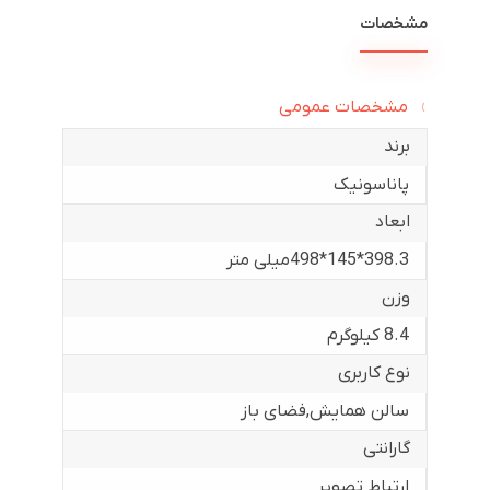
مشخصات
مشخصات عمومی
برند
پاناسونیک
ابعاد
398.3*145*498میلی متر
وزن
8.4 کیلوگرم
نوع کاربری
سالن همایش
,
فضای باز
گارانتی
ارتباط تصویر