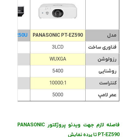
مدل
PANASONIC PT-EZ590
N EB-2250U
فناوری ساخت
3LCD
3LCD
رزولوشن
WUXGA
WUXGA
روشنایی
5400
5000
کنتراست
10000:1
15000:1
عمر لامپ
5000
10000
فاصله لازم جهت ویدئو پروژکتور PANASONIC
PT-EZ590 تا پرده نمایش