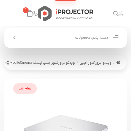
0
دسته بندی محصولات
ویدئو پروژکتور جیبی
ویدئو پروژکتور جیبی آیپتک AIPTEK i70 MobileCinema
تمام شد