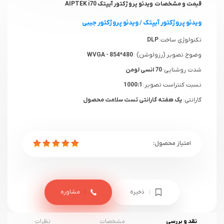
قیمت و مشخصات ویدئو پروژکتور آیپتک AIPTEK i70
ویدئو پروژکتور آیپتک
/
ویدئو پروژکتور جیبی
تکنولوژی ساخت:
DLP
وضوح تصویر (رزولوشن) :
WVGA - 854*480
شدت روشنایی:
70 انسی لومن
نسبت کنتراست تصویر:
1000:1
گارانتی:
یک هفته گارانتی تست سلامت محصول
ذخیره
مشاوره
نقد و بررسی
مشخصات
نظرات