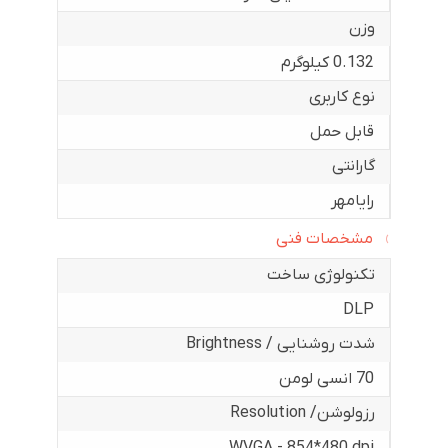
وزن
0.132 کیلوگرم
نوع کاربری
قابل حمل
گارانتی
رایامهر
مشخصات فنی
تکنولوژی ساخت
DLP
شدت روشنایی / Brightness
70 انسی لومن
رزولوشن/ Resolution
WVGA - 854*480 dpi