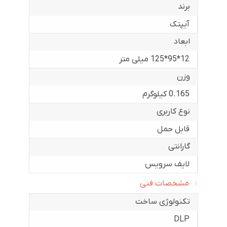
برند
آیپتک
ابعاد
12*95*125 میلی متر
وزن
0.165 کیلوگرم
نوع کاربری
قابل حمل
گارانتی
لایف سرویس
مشخصات فنی
تکنولوژی ساخت
DLP