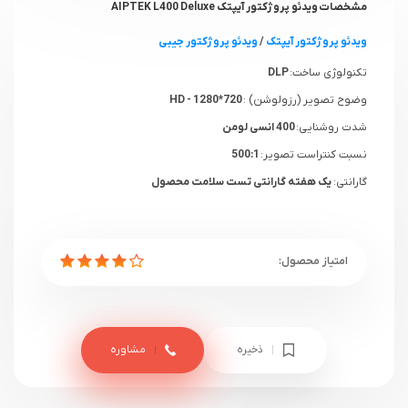
مشخصات ویدئو پروژکتور آیپتک AIPTEK L400 Deluxe
ویدئو پروژکتور آیپتک
/
ویدئو پروژکتور جیبی
تکنولوژی ساخت:
DLP
وضوح تصویر (رزولوشن) :
HD - 1280*720
شدت روشنایی:
400 انسی لومن
نسبت کنتراست تصویر:
500:1
گارانتی:
یک هفته گارانتی تست سلامت محصول
ذخیره
مشاوره