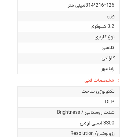
126*216*314میلی متر
وزن
3.2 کیلوگرم
نوع کاربری
کلاسی
گارانتی
رایامهر
مشخصات فنی
تکنولوژی ساخت
DLP
شدت روشنایی / Brightness
3300 انسی لومن
رزولوشن/ Resolution