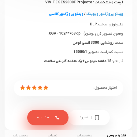
قیمت و مشخصات VIVITEK ES2808F Projector
ویدئو پروژکتور ویویتک
/
ویدئو پروژکتور کلاسی
تکنولوژی ساخت:
DLP
وضوح تصویر (رزولوشن) :
XGA - 1024*768 dpi
شدت روشنایی:
3300 انسی لومن
نسبت کنتراست تصویر:
15000:1
گارانتی:
18 ماهه دیتوس+ یک هفته گارانتی سلامت
ذخیره
مشاوره
نقد و بررسی
مشخصات
نظرات
محصولات