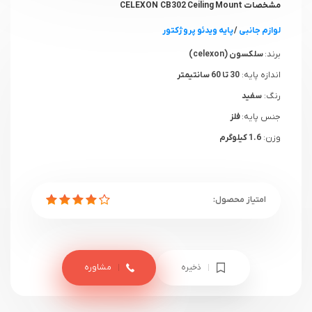
مشخصات CELEXON CB302 Ceiling Mount
لوازم جانبی
/
پایه ویدئو پروژکتور
برند:
سلکسون (celexon)
اندازه پایه:
30 تا 60 سانتیمتر
رنگ:
سفید
جنس پایه:
فلز
وزن:
1.6 کیلوگرم
ذخیره
مشاوره