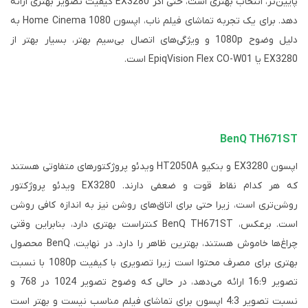
پایین‌تر، انتخاب بهتری است، حتی اگر EX3280 کیفیت تصویر بهتری ارائه
دهد. برای یک تجربه تماشای فیلم ناب، اپسون Home Cinema 1080 به
دلیل وضوح 1080p و ویژگی‌های اتصال بی‌سیم بهتر، بسیار بهتر از
EX3280 یا EpiqVision Flex CO-W01 است.
BenQ TH671ST
اپسون EX3280 و بنکیو HT2050A ویدئو پروژکتورهای متفاوتی هستند
که هر کدام نقاط قوت و ضعفی دارند. EX3280 ویدئو پروژکتور
روشن‌تری است، زیرا حتی برای اتاق‌های روشن نیز به اندازه کافی روشن
است. برعکس، BenQ TH671ST کنتراست بهتری دارد، بنابراین وقتی
چراغ‌ها خاموش هستند، بهترین ظاهر را دارد. در نهایت، BenQ محصول
بهتری برای مصرف محتوا است زیرا تصویری با کیفیت 1080p با نسبت
تصویر 16:9 ارائه می‌دهد، در حالی که وضوح تصویر 1024 در 768 و
نسبت تصویر 4:3 اپسون برای تماشای فیلم مناسب نیست و بهتر است