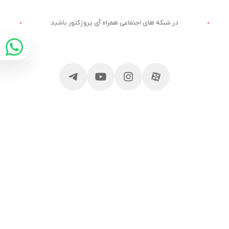
در شبکه های اجتماعی همراه آی پروژکتور باشید
ارتباط با آی پروژکتور
خدمات مشتریان
آدرس و تلفن
وبلاگ آی پروژکتور
قوانین سایت
قیمت ویدئو پروژکتور
درباره آی پروژکتور
پیگیری سفارش
مجوز ها