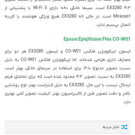
۴:۳ EX3280 است. سینما خانگی ۱۰۸۰ دارای Wi-Fi 5 با پشتیبانی از
Miracast است، در حالی که EX3280 هیچ ویژگی هوشمند یا گزینه
اتصال بی‌سیم ندارد.
Epson EpiqVision Flex CO-W01
اپسون اپیکوویژن فلکس CO-W01 و اپسون EX3280 هر دو برای
مصارف اداری طراحی شده‌اند، اما اپیکوویژن فلکس CO-W01 به دلیل
نسبت تصویر متنوع ۱۶:۱۰ برای استفاده در سینمای خانگی بهتر است.
EX3280 به نسبت تصویر ۴:۳ محدود شده است که برای تماشای فیلم
ایده‌آل نیست. با این حال، EX3280 به دلیل کنتراست بهتر، اوج روشنایی
بالاتر و دقت تصویر قبل از کالیبراسیون بهتر، کیفیت تصویر کمی بهتری
دارد.
اخبار مرتبط