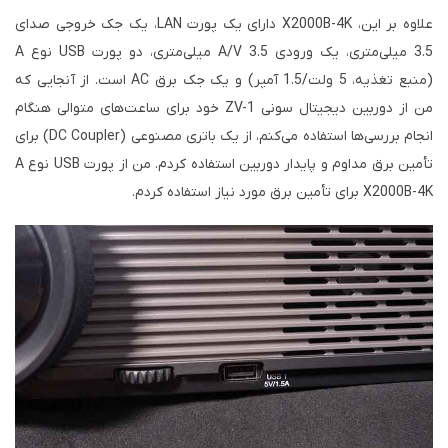
علاوه بر این، X2000B-4K دارای یک پورت LAN، یک جک خروجی صدای
3.5 میلی‌متری، یک ورودی A/V 3.5 میلی‌متری، دو پورت USB نوع A
(منبع تغذیه، 5 ولت/1.5 آمپر) و یک جک برق AC است. از آنجایی که
من از دوربین دیجیتال سونی ZV-1 خود برای ساعت‌های متوالی هنگام
انجام بررسی‌ها استفاده می‌کنم، از یک باتری مصنوعی (DC Coupler) برای
تأمین برق مداوم و پایدار دوربین استفاده کردم. من از پورت USB نوع A
X2000B-4K برای تأمین برق مورد نیاز استفاده کردم.