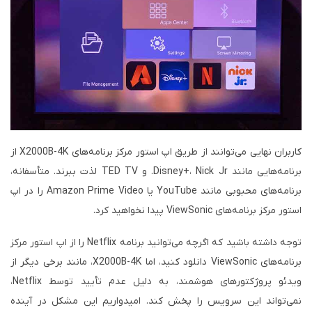
کاربران نهایی می‌توانند از طریق اپ استور مرکز برنامه‌های X2000B-4K از
برنامه‌هایی مانند Disney+، Nick Jr. و TED TV لذت ببرند. متأسفانه،
برنامه‌های محبوبی مانند YouTube یا Amazon Prime Video را در اپ
استور مرکز برنامه‌های ViewSonic پیدا نخواهید کرد.
توجه داشته باشید که اگرچه می‌توانید برنامه Netflix را از اپ استور مرکز
برنامه‌های ViewSonic دانلود کنید، اما X2000B-4K، مانند برخی دیگر از
ویدئو پروژکتورهای هوشمند، به دلیل عدم تأیید توسط Netflix،
نمی‌تواند این سرویس را پخش کند. امیدواریم این مشکل در آینده