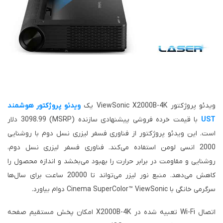
ویدئو پروژکتور ViewSonic X2000B-4K یک
ویدئو پروژکتور هوشمند
UST
با قیمت خرده فروشی پیشنهادی سازنده (MSRP) 3098.99 دلار
است. این ویدئو پروژکتور از فناوری فسفر لیزری نسل دوم با روشنایی
2000 انسی لومن استفاده می‌کند. فناوری فسفر لیزری نسل دوم،
روشنایی و مقاومت در برابر حرارت را بهبود می‌بخشد و اندازه محصول را
کاهش می‌دهد. منبع نور لیزر می‌تواند تا 20000 ساعت برای سال‌ها
سرگرمی خانگی با Cinema SuperColor™ ViewSonic دوام بیاورد.
اتصال Wi-Fi تعبیه شده در X2000B-4K امکان پخش مستقیم صفحه