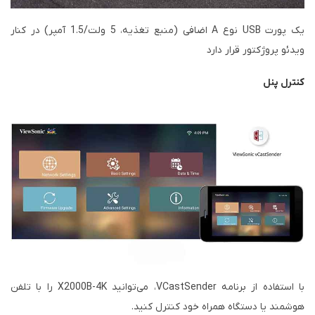
یک پورت USB نوع A اضافی (منبع تغذیه، 5 ولت/1.5 آمپر) در کنار
ویدئو پروژکتور قرار دارد
کنترل پنل
با استفاده از برنامه VCastSender، می‌توانید X2000B-4K را با تلفن
هوشمند یا دستگاه همراه خود کنترل کنید.