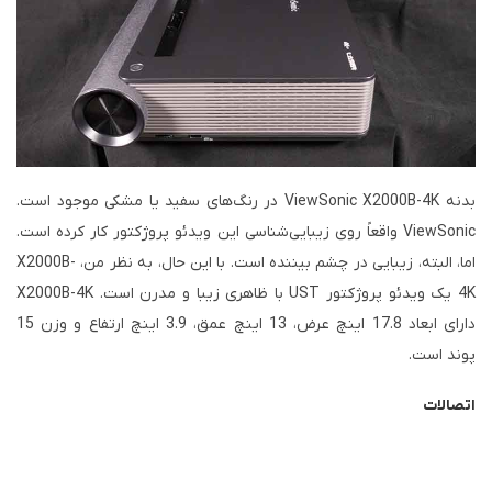
بدنه ViewSonic X2000B-4K در رنگ‌های سفید یا مشکی موجود است.
ViewSonic واقعاً روی زیبایی‌شناسی این ویدئو پروژکتور کار کرده است.
اما، البته، زیبایی در چشم بیننده است. با این حال، به نظر من، X2000B-
4K یک ویدئو پروژکتور UST با ظاهری زیبا و مدرن است. X2000B-4K
دارای ابعاد 17.8 اینچ عرض، 13 اینچ عمق، 3.9 اینچ ارتفاع و وزن 15
پوند است.
اتصالات