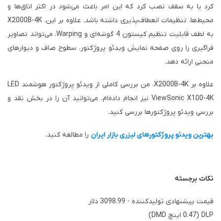
کرد یا به سقف نصب کرد که این امر باعث می‌شود در اکثر اتاق‌ها و
محیط‌ها، تنظیمات انعطاف‌پذیری داشته باشد. علاوه بر این، X2000B-4K
به لطف قابلیت تنظیم کیستون 4 گوشه‌ای و Warping، می‌تواند تصاویر
فراگیری را روی صفحه نمایش ویدئو پروژکتور، سطوح صاف و دیوارهای
منحنی ارائه دهد.
علاوه بر X2000B-4K، من بررسی کاملی از ویدئو پروژکتور هوشمند LED
ViewSonic X100-4K نیز انجام داده‌ام. می‌توانید آن را در بخش نقد و
بررسی ویدئو پروژکتورها بررسی کنید.
بهترین ویدئو پروژکتورهای لیزری بازار ایران
را مطالعه کنید.
نکات برجسته
قیمت پیشنهادی تولیدکننده - 3098.99 دلار
DLP (0.47 اینچ DMD)