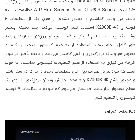
Unity AT Pure White 1.3 gain و یک صفحه نمایش ویدئو پروژکتور
۱۰۳ اینچی ALR Elite Screens Aeon CLR® 3 Series مطابقت داشته
باشد. من وقت گذاشتم و مجبور نشدم از هیچ یک از تنظیمات ۴
گوشه‌ای X2000B-4K استفاده کنم. توصیه می‌کنم چند دقیقه بیشتر
وقت بگذارید تا با تنظیم فیزیکی موقعیت ویدئو پروژکتور، ترازبندی را به
طور کامل انجام دهید. استفاده از تصحیح کیستون دیجیتال، کیفیت
تصویر هر ویدئو پروژکتوری را کمی کاهش می‌دهد و باعث تأخیر می‌شود.
اگرچه من نیازی به استفاده از هیچ تنظیمات کیستونی نداشتم، اما خوب
است که می‌دانم در صورت نیاز، این تنظیمات وجود دارد. اگر در سفر باشم
و مجبور باشم X2000B-4K و صفحه نمایش ویدئو پروژکتور را روی یک
سطح ناهموار قرار دهم، خوشحال می‌شوم که بتوانم با تنظیمات ۴ گوشه،
کیستون را تنظیم کنم.
تنظیمات انحراف