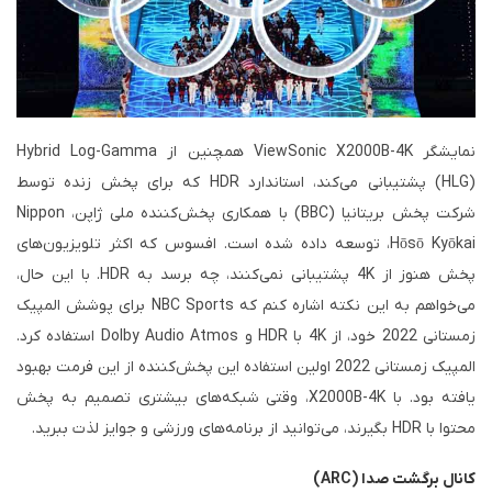
نمایشگر ViewSonic X2000B-4K همچنین از Hybrid Log-Gamma
(HLG) پشتیبانی می‌کند، استاندارد HDR که برای پخش زنده توسط
شرکت پخش بریتانیا (BBC) با همکاری پخش‌کننده ملی ژاپن، Nippon
Hōsō Kyōkai، توسعه داده شده است. افسوس که اکثر تلویزیون‌های
پخش هنوز از 4K پشتیبانی نمی‌کنند، چه برسد به HDR. با این حال،
می‌خواهم به این نکته اشاره کنم که NBC Sports برای پوشش المپیک
زمستانی 2022 خود، از 4K با HDR و Dolby Audio Atmos استفاده کرد.
المپیک زمستانی 2022 اولین استفاده این پخش‌کننده از این فرمت بهبود
یافته بود. با X2000B-4K، وقتی شبکه‌های بیشتری تصمیم به پخش
محتوا با HDR بگیرند، می‌توانید از برنامه‌های ورزشی و جوایز لذت ببرید.
کانال برگشت صدا (ARC)