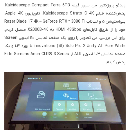
ویدئو پروژکتور، من سرور فیلم Kaleidescape Compact Terra 6TB،
پخش‌کننده فیلم Kaleidescape Strato C 4K، تلویزیون Apple 4K،
پلی‌استیشن ۵ و لپ‌تاپ Razer Blade 17 4K – GeForce RTX™ 3080 Ti
خود را از طریق کابل‌های HDMI 48Gbps به X2000B-4K متصل کردم.
برای این بررسی، من تصویر را روی یک صفحه نمایش ۱۱۰ اینچی Screen
Innovations (SI) Solo Pro 2 Unity AT Pure White با بهره ۱.۳ و یک
صفحه نمایش ۱۰۳ اینچی ALR از Elite Screens Aeon CLR® 3 Series
پخش کردم.