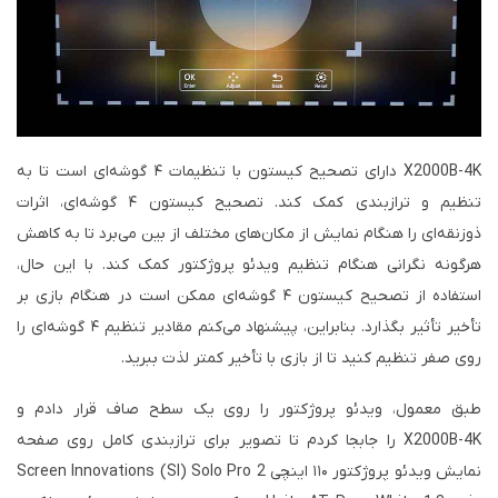
X2000B-4K دارای تصحیح کیستون با تنظیمات ۴ گوشه‌ای است تا به
تنظیم و ترازبندی کمک کند. تصحیح کیستون ۴ گوشه‌ای، اثرات
ذوزنقه‌ای را هنگام نمایش از مکان‌های مختلف از بین می‌برد تا به کاهش
هرگونه نگرانی هنگام تنظیم ویدئو پروژکتور کمک کند. با این حال،
استفاده از تصحیح کیستون ۴ گوشه‌ای ممکن است در هنگام بازی بر
تأخیر تأثیر بگذارد. بنابراین، پیشنهاد می‌کنم مقادیر تنظیم ۴ گوشه‌ای را
روی صفر تنظیم کنید تا از بازی با تأخیر کمتر لذت ببرید.
طبق معمول، ویدئو پروژکتور را روی یک سطح صاف قرار دادم و
X2000B-4K را جابجا کردم تا تصویر برای ترازبندی کامل روی صفحه
نمایش ویدئو پروژکتور ۱۱۰ اینچی Screen Innovations (SI) Solo Pro 2