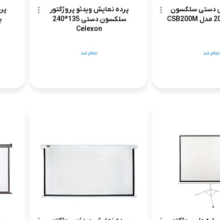
ش دستی سلکسون
پرده نمایش ویدئو پروژکتور
پرد
سلکسون دستی 135*240
برق
Celexon
تمام شد
تمام شد