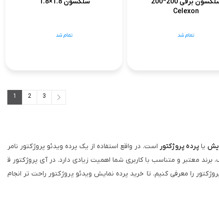
سلکسون برقی 200*200
سلکسون 1.8×1.8
Celexon
تمام شد
تمام شد
1
2
3
ایش
یا
پرده پروژکتور
است. در واقع استفاده از یک پرده ویدئو پروژکتور نامر
برند معتبر و متناسب با کاربری شما اهمیت زیادی دارد. در آی پروژکتور ق
روژکتور را معرفی کنیم. تا خرید پرده نمایش ویدئو پروژکتور راحت تر انجام