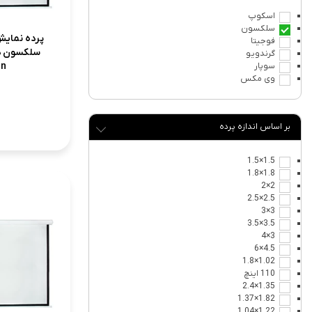
اسکوپ
سلکسون
پرده نمایش
فوجیتا
گرندویو
on
سوپار
وی مکس
اندازه پرده
1.5×1.5
1.8×1.8
2×2
2.5×2.5
3×3
3.5×3.5
3×4
4.5×6
1.02×1.8
110 اینچ
1.35×2.4
1.82×1.37
1.22×1.04