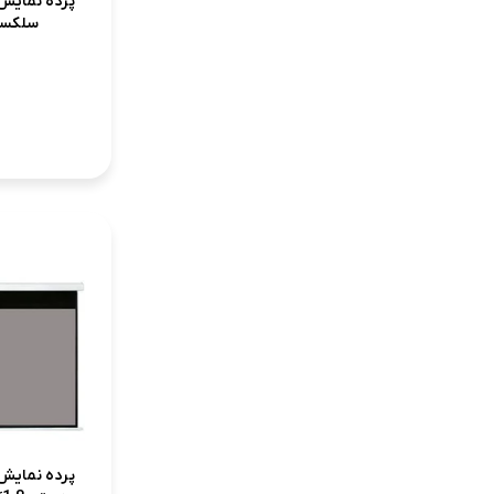
پرده نمایش پ
سلکسون .5
پرده نمای