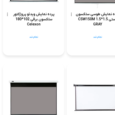
ه نمایش طوسی سلکسون
پرده نمایش ویدئو پروژکتور
دستی 1.5*1.5 CSW150M
سلکسون برقی 102*180
Celexon
GRAY
تمام شد
تمام شد