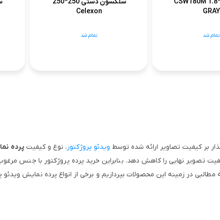
دستی 1.8*1.8 CSW180M
سلکسون دستی 250*250
Celexon
GRAY
تمام شد
تمام شد
گذار بر کیفیت تصاویر ارائه‌ شده توسط
ویدئو پروژکتور
، نوع و کیفیت
پرده نم
یت تصویر نهایی را کاهش دهد. بنابراین خرید پرده پروژکتور با جنس مرغوب، 
ه مطالبی در زمینه این محصولات بپردازیم و برخی از انواع پرده نمایش ویدئو پ