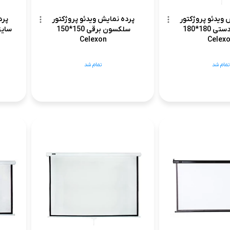
 ویدئو پروژکتور
پرده نمایش ویدئو پروژکتور
پرد
سلکسون دستی 180*180
سلکسون برقی 150*150
سایز 180×180 مدل M
Celexon
Celex
تمام شد
تمام شد